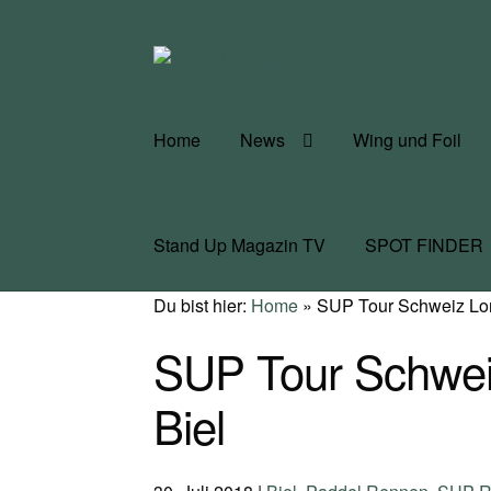
Zur
Zum
Navigation
Inhalt
springen
springen
Home
News
Wing und Foil
Stand Up Magazin TV
SPOT FINDER
Du bist hier:
Home
»
SUP Tour Schweiz Lo
SUP Tour Schwei
Biel