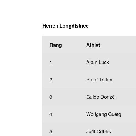
Herren Longdistnce
Rang
Athlet
1
Alain Luck
2
Peter Tritten
3
Guido Donzé
4
Wolfgang Guetg
5
Joël Criblez