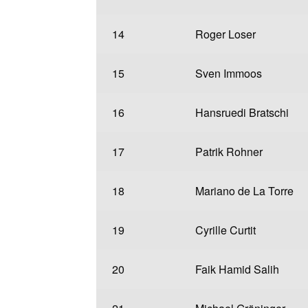
14
Roger Loser
15
Sven Immoos
16
Hansruedi Bratschi
17
Patrik Rohner
18
Mariano de La Torre
19
Cyrille Curtit
20
Faik Hamid Salih