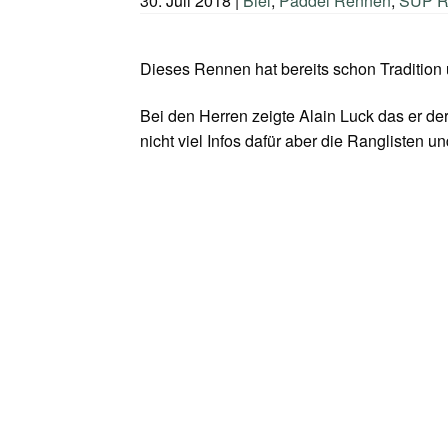
30. Juli 2018
|
Biel
,
Paddel Rennen
,
SUP R
Dieses Rennen hat bereits schon Tradition
Bei den Herren zeigte Alain Luck das er der 
nicht viel Infos dafür aber die Ranglisten u