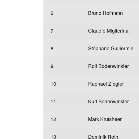
6
Bruno Hofmann
7
Claudio Miglierina
8
Stéphane Guillermin
9
Rolf Bodenwinkler
10
Raphael Ziegler
11
Kurt Bodenwinkler
12
Mark Kruisheer
13
Dominik Roth