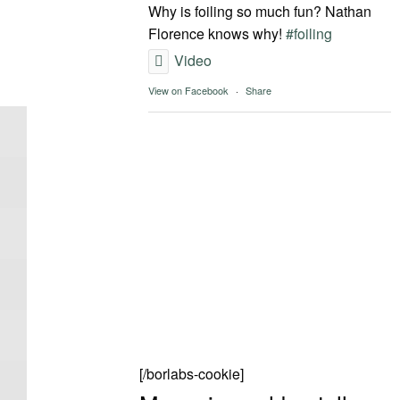
Why is foiling so much fun? Nathan
Florence knows why!
#foiling
Video
View on Facebook
·
Share
[/borlabs-cookie]