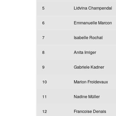
5
Lidvina Champendal
6
Emmanuelle Marcon
7
Isabelle Rochat
8
Anita Irniger
9
Gabriele Kadner
10
Marion Froidevaux
11
Nadine Müller
12
Francoise Denais