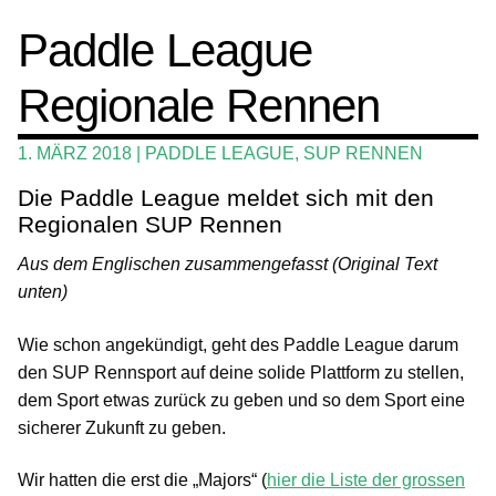
Wing und Foil
Paddle League
SUP-Events
Regionale Rennen
Ratgeber
Das Magazin
1. MÄRZ 2018
|
PADDLE LEAGUE
,
SUP RENNEN
Stand Up Magazin TV
Die Paddle League meldet sich mit den
Regionalen SUP Rennen
SPOT FINDER
Aus dem Englischen zusammengefasst (Original Text
Mein Konto
unten)
Wie schon angekündigt, geht des Paddle League darum
den SUP Rennsport auf deine solide Plattform zu stellen,
dem Sport etwas zurück zu geben und so dem Sport eine
sicherer Zukunft zu geben.
Wir hatten die erst die „Majors“ (
hier die Liste der grossen