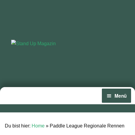
Zur
Zum
Navigation
Inhalt
springen
springen
Menü
Home
News
Du bist hier:
Home
»
Paddle League Regionale Rennen