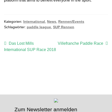
platform that aims to benefit everyone in the sport.
Kategorien:
International
,
News
,
Rennen/Events
Schlagwörter:
paddle league
,
SUP Rennen
Beitragsnavigation
Vorheriger
Nächster
Das Lost Mills
Villefranche Paddle Race
Beitrag:
Beitrag:
International SUP Race 2018
Zum Newsletter anmelden