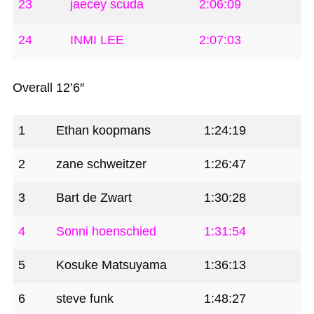
23
jaecey scuda
2:06:09
24
INMI LEE
2:07:03
Overall 12’6″
1
Ethan koopmans
1:24:19
2
zane schweitzer
1:26:47
3
Bart de Zwart
1:30:28
4
Sonni hoenschied
1:31:54
5
Kosuke Matsuyama
1:36:13
6
steve funk
1:48:27