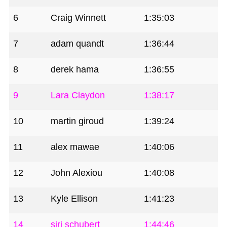
6
Craig Winnett
1:35:03
7
adam quandt
1:36:44
8
derek hama
1:36:55
9
Lara Claydon
1:38:17
10
martin giroud
1:39:24
11
alex mawae
1:40:06
12
John Alexiou
1:40:08
13
Kyle Ellison
1:41:23
14
siri schubert
1:44:46