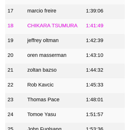
17
marcio freire
1:39:06
18
CHIKARA TSUMURA
1:41:49
19
jeffrey oltman
1:42:39
20
oren masserman
1:43:10
21
zoltan bazso
1:44:32
22
Rob Kavcic
1:45:33
23
Thomas Pace
1:48:01
24
Tomoe Yasu
1:51:57
25
John Fuglsang
1:53:36