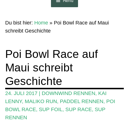
Menü
Home
Du bist hier:
Home
»
Poi Bowl Race auf Maui
News
schreibt Geschichte
Wing und Foil
Poi Bowl Race auf
SUP-Events
Maui schreibt
Ratgeber
Das Magazin
Geschichte
Stand Up Magazin TV
24. JULI 2017
|
DOWNWIND RENNEN
,
KAI
SPOT FINDER
LENNY
,
MALIKO RUN
,
PADDEL RENNEN
,
POI
BOWL RACE
,
SUP FOIL
,
SUP RACE
,
SUP
Mein Konto
RENNEN