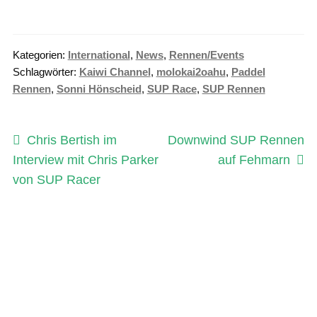
Kategorien:
International
,
News
,
Rennen/Events
Schlagwörter:
Kaiwi Channel
,
molokai2oahu
,
Paddel
Rennen
,
Sonni Hönscheid
,
SUP Race
,
SUP Rennen
Beitragsnavigation
Vorheriger
Nächster
Chris Bertish im
Downwind SUP Rennen
Beitrag:
Beitrag:
Interview mit Chris Parker
auf Fehmarn
von SUP Racer