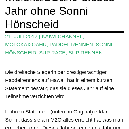
Jahr ohne Sonni
Ratgeber
Das Magazin
Hönscheid
Stand Up Magazin TV
21. JULI 2017
|
KAIWI CHANNEL
,
SPOT FINDER
MOLOKAI2OAHU
,
PADDEL RENNEN
,
SONNI
HÖNSCHEID
,
SUP RACE
,
SUP RENNEN
Mein Konto
Die dreifache Siegerin der prestigeträchtigen
Paddelrennens auf Hawaii hat in einem kurzen
Statement bestätig das sie dieses Jahr auf eine
Teilnahme verzichten wird.
In ihrem Statement (unten im Original) erklärt
Sonni, dass sie am M2O alles erreicht hat was man
erreichen kann. Dieses Jahr sei ein gutes Jahr um