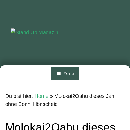
Zur
Zum
Navigation
Inhalt
springen
springen
Menü
Home
Du bist hier:
Home
»
Molokai2Oahu dieses Jahr
News
ohne Sonni Hönscheid
Wing und Foil
Molokai2Oahu dieses
SUP-Events