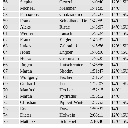
56
Stephan
Genzel
1:40:40
12’6“iS
57
Michael
Messmer
1:41:35
14’0“
58
Panagiotis
Chatziandreou
1:42:27
14’0“iS
59
Frank
Schlothane, Dr.
1:42:59
14’0“
60
Aleks
Ristic
1:43:07
14’0“iS
61
Werner
Tausch
1:43:24
14’0“iS
62
Frank
Engler
1:45:35
14’0“
63
Lukas
Zahradnik
1:45:56
12’6“iS
64
Horst
Engber
1:46:00
14’0“iS
65
Heiko
Grohmann
1:46:25
14’0“iS
66
Jürgen
Hutschreuter
1:46:56
14’0“
67
Martin
Skodny
1:51:47
12’6“iS
68
Wolfgang
Fischer
1:51:54
14’0“
69
Gerhard
Lee
1:52:03
14’0“iS
70
Manfred
Hocher
1:52:15
14’0“
71
Martin
Pyffrader
1:55:12
14’0“
72
Christian
Pippert-Winter
1:57:52
14’0“iS
73
Eric
Duval
1:59:37
14’0“
74
Dieter
Holwein
2:08:11
12’6“iS
75
Matthias
Schnebel
2:10:40
12’6“iS