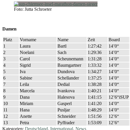
Foto: Jutta Schroeter
Damen
Platz
Vorname
Name
Zeit
Board
1
Laura
Bartl
1:27:42
14’0“
2
Noelani
Sach
1:29:36
14’0“
3
Carol
Scheunemann
1:31:28
14’0“
4
Sigrid
Baumgartner
1:33:32
14’0“
5
Iva
Dundova
1:34:27
14’0“
6
Sabine
Schellander
1:37:25
14’0“
7
Leila
Dedial
1:38:28
14’0“
8
Marcela
Ivankova
1:40:21
14’0“
9
Dana
Halesova
1:41:15
12’6“iSUP
10
Miriam
Gasperl
1:41:20
14’0“
11
Hana
Pusljar
1:48:29
14’0“
12
Anette
Schneider
1:51:56
12’6“
13
Petra
Pyffrader
1:53:09
12’6“
Kategorien:
Deutschland
,
International
,
News