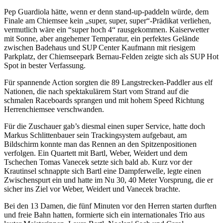
Pep Guardiola hätte, wenn er denn stand-up-paddeln würde, dem
Finale am Chiemsee kein „super, super, super“-Prädikat verliehen,
vermutlich wäre ein “super hoch 4“ rausgekommen. Kaiserwetter
mit Sonne, aber angehemer Temperatur, ein perfektes Gelände
zwischen Badehaus und SUP Center Kaufmann mit riesigem
Parkplatz, der Chiemseepark Bernau-Felden zeigte sich als SUP Hot
Spot in bester Verfassung.
Für spannende Action sorgten die 89 Langstrecken-Paddler aus elf
Nationen, die nach spektakulärem Start vom Strand auf die
schmalen Raceboards sprangen und mit hohem Speed Richtung
Herrenchiemsee verschwanden.
Für die Zuschauer gab’s diesmal einen super Service, hatte doch
Markus Schlittenbauer sein Trackingsystem aufgebaut, am
Bildschirm konnte man das Rennen an den Spitzenpositionen
verfolgen. Ein Quartett mit Bartl, Weber, Weidert und dem
Tschechen Tomas Vanecek setzte sich bald ab. Kurz vor der
Krautinsel schnappte sich Bartl eine Dampferwelle, legte einen
Zwischenspurt ein und hatte im Nu 30, 40 Meter Vorsprung, die er
sicher ins Ziel vor Weber, Weidert und Vanecek brachte.
Bei den 13 Damen, die fünf Minuten vor den Herren starten durften
und freie Bahn hatten, formierte sich ein internationales Trio aus