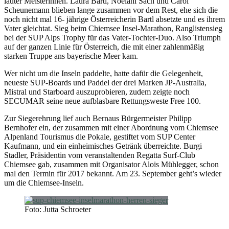
lauter Meisterinnen. Laura Bartl, Noelani Sach und Carol
Scheunemann blieben lange zusammen vor dem Rest, ehe sich die
noch nicht mal 16- jährige Österreicherin Bartl absetzte und es ihrem
Vater gleichtat. Sieg beim Chiemsee Insel-Marathon, Ranglistensieg
bei der SUP Alps Trophy für das Vater-Tochter-Duo. Also Triumph
auf der ganzen Linie für Österreich, die mit einer zahlenmäßig
starken Truppe ans bayerische Meer kam.
Wer nicht um die Inseln paddelte, hatte dafür die Gelegenheit,
neueste SUP-Boards und Paddel der drei Marken JP-Australia,
Mistral und Starboard auszuprobieren, zudem zeigte noch
SECUMAR seine neue aufblasbare Rettungsweste Free 100.
Zur Siegerehrung lief auch Bernaus Bürgermeister Philipp
Bernhofer ein, der zusammen mit einer Abordnung vom Chiemsee
Alpenland Tourismus die Pokale, gestiftet vom SUP Center
Kaufmann, und ein einheimisches Getränk überreichte. Burgi
Stadler, Präsidentin vom veranstaltenden Regatta Surf-Club
Chiemsee gab, zusammen mit Organisator Alois Mühlegger, schon
mal den Termin für 2017 bekannt. Am 23. September geht’s wieder
um die Chiemsee-Inseln.
Foto: Jutta Schroeter