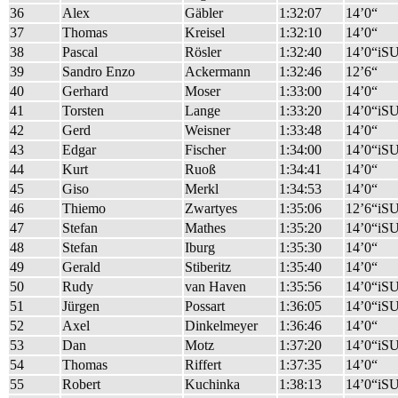
36
Alex
Gäbler
1:32:07
14’0“
37
Thomas
Kreisel
1:32:10
14’0“
38
Pascal
Rösler
1:32:40
14’0“iS
39
Sandro Enzo
Ackermann
1:32:46
12’6“
40
Gerhard
Moser
1:33:00
14’0“
41
Torsten
Lange
1:33:20
14’0“iS
42
Gerd
Weisner
1:33:48
14’0“
43
Edgar
Fischer
1:34:00
14’0“iS
44
Kurt
Ruoß
1:34:41
14’0“
45
Giso
Merkl
1:34:53
14’0“
46
Thiemo
Zwartyes
1:35:06
12’6“iS
47
Stefan
Mathes
1:35:20
14’0“iS
48
Stefan
Iburg
1:35:30
14’0“
49
Gerald
Stiberitz
1:35:40
14’0“
50
Rudy
van Haven
1:35:56
14’0“iS
51
Jürgen
Possart
1:36:05
14’0“iS
52
Axel
Dinkelmeyer
1:36:46
14’0“
53
Dan
Motz
1:37:20
14’0“iS
54
Thomas
Riffert
1:37:35
14’0“
55
Robert
Kuchinka
1:38:13
14’0“iS