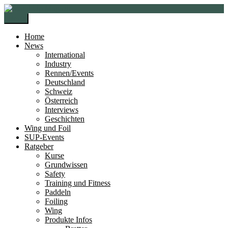
Zur
Zum
Navigation
Inhalt
Menü
springen
springen
Home
News
International
Industry
Rennen/Events
Deutschland
Schweiz
Österreich
Interviews
Geschichten
Wing und Foil
SUP-Events
Ratgeber
Kurse
Grundwissen
Safety
Training und Fitness
Paddeln
Foiling
Wing
Produkte Infos