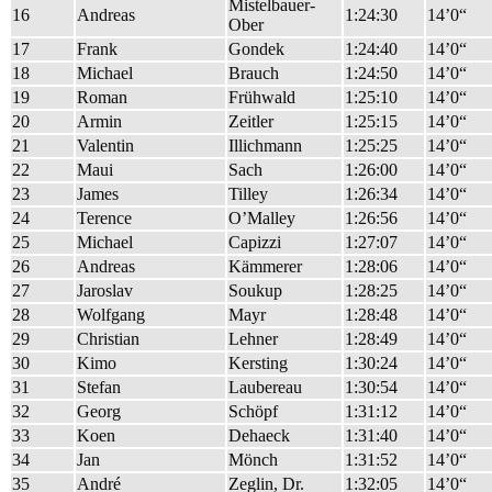
Mistelbauer-
16
Andreas
1:24:30
14’0“
Ober
17
Frank
Gondek
1:24:40
14’0“
18
Michael
Brauch
1:24:50
14’0“
19
Roman
Frühwald
1:25:10
14’0“
20
Armin
Zeitler
1:25:15
14’0“
21
Valentin
Illichmann
1:25:25
14’0“
22
Maui
Sach
1:26:00
14’0“
23
James
Tilley
1:26:34
14’0“
24
Terence
O’Malley
1:26:56
14’0“
25
Michael
Capizzi
1:27:07
14’0“
26
Andreas
Kämmerer
1:28:06
14’0“
27
Jaroslav
Soukup
1:28:25
14’0“
28
Wolfgang
Mayr
1:28:48
14’0“
29
Christian
Lehner
1:28:49
14’0“
30
Kimo
Kersting
1:30:24
14’0“
31
Stefan
Laubereau
1:30:54
14’0“
32
Georg
Schöpf
1:31:12
14’0“
33
Koen
Dehaeck
1:31:40
14’0“
34
Jan
Mönch
1:31:52
14’0“
35
André
Zeglin, Dr.
1:32:05
14’0“