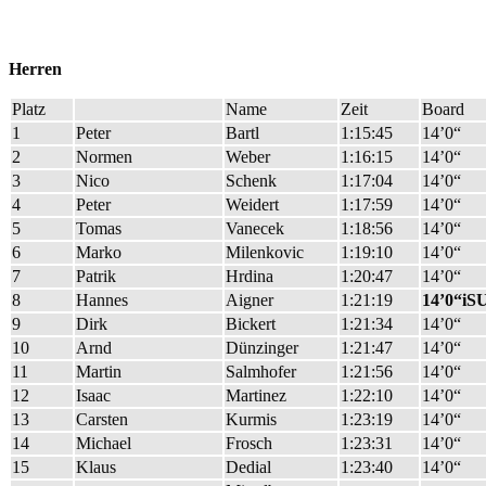
Herren
Platz
Name
Zeit
Board
1
Peter
Bartl
1:15:45
14’0“
2
Normen
Weber
1:16:15
14’0“
3
Nico
Schenk
1:17:04
14’0“
4
Peter
Weidert
1:17:59
14’0“
5
Tomas
Vanecek
1:18:56
14’0“
6
Marko
Milenkovic
1:19:10
14’0“
7
Patrik
Hrdina
1:20:47
14’0“
8
Hannes
Aigner
1:21:19
14’0“iS
9
Dirk
Bickert
1:21:34
14’0“
10
Arnd
Dünzinger
1:21:47
14’0“
11
Martin
Salmhofer
1:21:56
14’0“
12
Isaac
Martinez
1:22:10
14’0“
13
Carsten
Kurmis
1:23:19
14’0“
14
Michael
Frosch
1:23:31
14’0“
15
Klaus
Dedial
1:23:40
14’0“