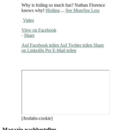
Why is foiling so much fun? Nathan Florence
knows why!
#foiling
...
See More
See Less
Video
View on Facebook
·
Share
Auf Facebook teilen
Auf Twitter teilen
Share
on LinkedIn
Per E-Mail teilen
[/borlabs-cookie]
Magazin nachbestellen