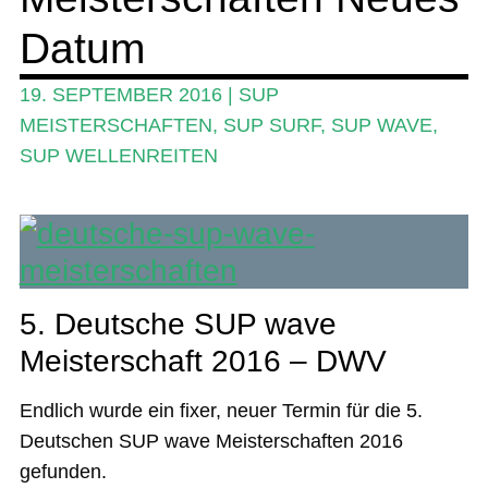
Das Magazin
Datum
Stand Up Magazin TV
19. SEPTEMBER 2016
|
SUP
SPOT FINDER
MEISTERSCHAFTEN
,
SUP SURF
,
SUP WAVE
,
SUP WELLENREITEN
Mein Konto
5. Deutsche SUP wave
Meisterschaft 2016 – DWV
Endlich wurde ein fixer, neuer Termin für die 5.
Deutschen SUP wave Meisterschaften 2016
gefunden.