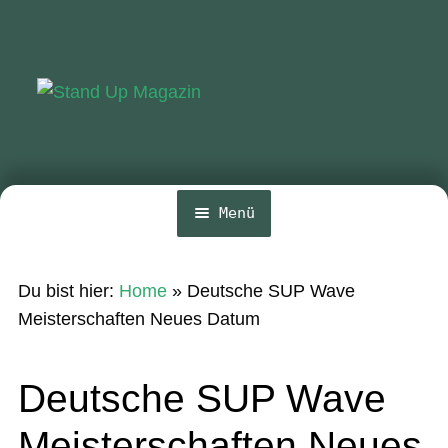
Zur
Zum
Navigation
Inhalt
springen
springen
Menü
Home
Du bist hier:
Home
»
Deutsche SUP Wave
News
Meisterschaften Neues Datum
Wing und Foil
Deutsche SUP Wave
SUP-Events
Meisterschaften Neues
Ratgeber