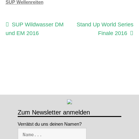
SUP Wellenreiten
Beitragsnavigation
Vorheriger
Nächster
SUP Wildwasser DM
Stand Up World Series
Beitrag:
Beitrag:
und EM 2016
Finale 2016
Zum Newsletter anmelden
Verrätst du uns deinen Namen?