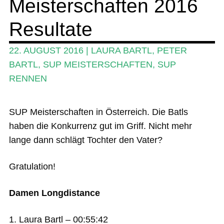
Meisterschaften 2016
Das Magazin
Resultate
Stand Up Magazin TV
22. AUGUST 2016
|
LAURA BARTL
,
PETER
SPOT FINDER
BARTL
,
SUP MEISTERSCHAFTEN
,
SUP
RENNEN
Mein Konto
SUP Meisterschaften in Österreich. Die Batls
haben die Konkurrenz gut im Griff. Nicht mehr
lange dann schlägt Tochter den Vater?
Gratulation!
Damen Longdistance
1. Laura Bartl – 00:55:42