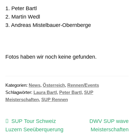
1. Peter Bartl
2. Martin Wedl
3. Andreas Mistelbauer-Obernberge
Fotos haben wir noch keine gefunden.
Kategorien:
News
,
Österreich
,
Rennen/Events
Schlagwörter:
Laura Bartl
,
Peter Bartl
,
SUP
Meisterschaften
,
SUP Rennen
Beitragsnavigation
Vorheriger
Nächster
SUP Tour Schweiz
DWV SUP wave
Beitrag:
Beitrag:
Luzern Seeüberquerung
Meisterschaften