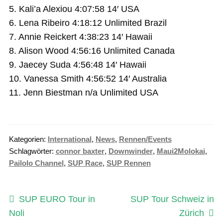
5. Kali’a Alexiou 4:07:58 14′ USA
6. Lena Ribeiro 4:18:12 Unlimited Brazil
7. Annie Reickert 4:38:23 14′ Hawaii
8. Alison Wood 4:56:16 Unlimited Canada
9. Jaecey Suda 4:56:48 14′ Hawaii
10. Vanessa Smith 4:56:52 14′ Australia
11. Jenn Biestman n/a Unlimited USA
Kategorien:
International
,
News
,
Rennen/Events
Schlagwörter:
connor baxter
,
Downwinder
,
Maui2Molokai
,
Pailolo Channel
,
SUP Race
,
SUP Rennen
Beitragsnavigation
Vorheriger
Nächster
SUP EURO Tour in
SUP Tour Schweiz in
Beitrag:
Beitrag:
Noli
Zürich