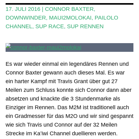
SUP-Events
17. JULI 2016
|
CONNOR BAXTER
,
Ratgeber
DOWNWINDER
,
MAUI2MOLOKAI
,
PAILOLO
CHANNEL
,
SUP RACE
,
SUP RENNEN
Das Magazin
Stand Up Magazin TV
SPOT FINDER
Es war wieder einmal ein legendäres Rennen und
Mein Konto
Connor Baxter gewann auch dieses Mal. Es war
ein harter Kampf mit Travis Grant über gut 27
Meilen zum Schluss konnte sich Connor dann aber
absetzen und knackte die 3 Stundenmarke als
Einziger im Rennen. Das M2M ist traditionell auch
ein Gradmesser für das M2O und wir sind gespannt
wie sich Travis und Connor auf der 32 Meilen
Strecke im Ka’iwi Channel duellieren werden.