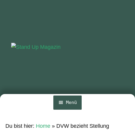
Zur
Zum
Navigation
Inhalt
springen
springen
Menü
Home
Du bist hier:
Home
»
DVW bezieht Stellung
News