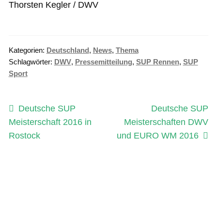
Thorsten Kegler / DWV
Kategorien:
Deutschland
,
News
,
Thema
Schlagwörter:
DWV
,
Pressemitteilung
,
SUP Rennen
,
SUP
Sport
Beitragsnavigation
Vorheriger
Nächster
Deutsche SUP
Deutsche SUP
Beitrag:
Beitrag:
Meisterschaft 2016 in
Meisterschaften DWV
Rostock
und EURO WM 2016