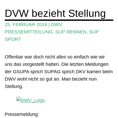
Wing und Foil
DVW bezieht Stellung
SUP-Events
25. FEBRUAR 2016
|
DWV
,
Ratgeber
PRESSEMITTEILUNG
,
SUP RENNEN
,
SUP
SPORT
Das Magazin
Stand Up Magazin TV
Offenbar war doch nicht alles so einfach wie wir
SPOT FINDER
uns das vorgestellt hatten. Die letzten Meldungen
der GSUPA sprich SUPAG sprich DKV kamen beim
Mein Konto
DWV wohl nicht so gut an. Man bezieht nun
Stellung.
Pressemeldung: