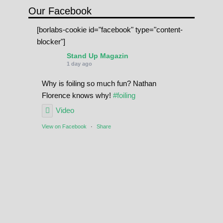
Our Facebook
[borlabs-cookie id="facebook" type="content-
blocker"]
Stand Up Magazin
1 day ago
Why is foiling so much fun? Nathan
Florence knows why!
#foiling
Video
View on Facebook
·
Share