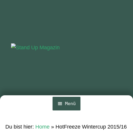
Zur
Zum
Navigation
Inhalt
springen
springen
Menü
Home
Du bist hier:
Home
»
HotFreeze Wintercup 2015/16
News