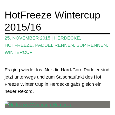
Wing und Foil
HotFreeze Wintercup
SUP-Events
2015/16
Ratgeber
25. NOVEMBER 2015
|
HERDECKE
,
Das Magazin
HOTFREEZE
,
PADDEL RENNEN
,
SUP RENNEN
,
WINTERCUP
Stand Up Magazin TV
SPOT FINDER
Es ging wieder los: Nur die Hard-Core Paddler sind
Mein Konto
jetzt unterwegs und zum Saisonauftakt des Hot
Freeze Winter Cup in Herdecke gabs gleich ein
neuer Rekord.