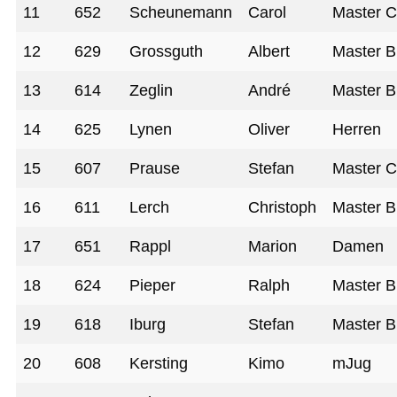
11
652
Scheunemann
Carol
Master 
12
629
Grossguth
Albert
Master B
13
614
Zeglin
André
Master B
14
625
Lynen
Oliver
Herren
15
607
Prause
Stefan
Master 
16
611
Lerch
Christoph
Master B
17
651
Rappl
Marion
Damen
18
624
Pieper
Ralph
Master B
19
618
Iburg
Stefan
Master B
20
608
Kersting
Kimo
mJug