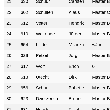
21
630
Schuur
Carsten
Master B
22
602
Schulten
Klaus
Master 
23
612
Vetter
Hendrik
Master B
24
610
Wettengel
Jürgen
Master B
25
654
Linde
Milanka
wJun
26
628
Petzel
Jörg
Master B
27
617
Wolf
Erich
0
28
613
Utecht
Dirk
Master B
29
656
Schuur
Babette
Master B
30
623
Dzierzenga
Bruno
Master B
31
631
Noack
Frank
Master B