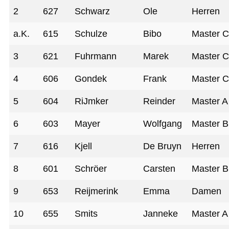
2
627
Schwarz
Ole
Herren
a.K.
615
Schulze
Bibo
Master 
3
621
Fuhrmann
Marek
Master 
4
606
Gondek
Frank
Master 
5
604
RiJmker
Reinder
Master A
6
603
Mayer
Wolfgang
Master B
7
616
Kjell
De Bruyn
Herren
8
601
Schröer
Carsten
Master B
9
653
Reijmerink
Emma
Damen
10
655
Smits
Janneke
Master A