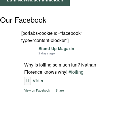
SPOT FINDER
Our Facebook
Mein Konto
[borlabs-cookie id="facebook"
type="content-blocker"]
Stand Up Magazin
2 days ago
Why is foiling so much fun? Nathan
Florence knows why!
#foiling
Video
View on Facebook
·
Share