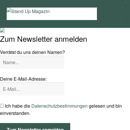
Zur
Zum
Menü
Navigation
Inhalt
springen
springen
Home
Zum Newsletter anmelden
News
Verrätst du uns deinen Namen?
Wing und Foil
SUP-Events
Deine E-Mail-Adresse:
Ratgeber
Das Magazin
Ich habe die
Datenschutzbestimmungen
gelesen und bin
einverstanden.
Stand Up Magazin TV