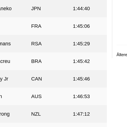
aneko
JPN
1:44:40
FRA
1:45:06
mans
RSA
1:45:29
Älter
acreu
BRA
1:45:42
y Jr
CAN
1:45:46
n
AUS
1:46:53
rong
NZL
1:47:12