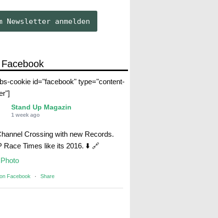
 Facebook
abs-cookie id="facebook" type="content-
er"]
Stand Up Magazin
1 week ago
Channel Crossing with new Records.
Race Times like its 2016. ⬇️ 🔗
Photo
 on Facebook
·
Share