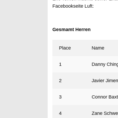
Facebookseite Luft:
Gesmamt Herren
Place
Name
1
Danny Chin
2
Javier Jime
3
Connor Baxt
4
Zane Schwei