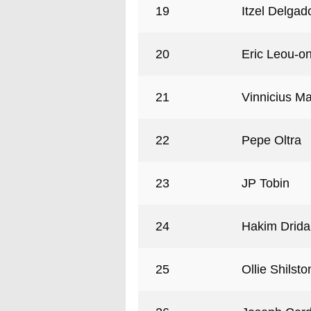
19
Itzel Delgad
20
Eric Leou-o
21
Vinnicius Ma
22
Pepe Oltra
23
JP Tobin
24
Hakim Drida
25
Ollie Shilsto