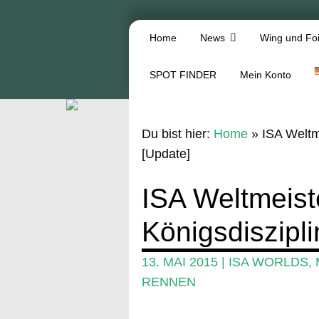
Home
News
Wing und Foi
SPOT FINDER
Mein Konto
Du bist hier:
Home
»
ISA Weltm
[Update]
ISA Weltmeist
Königsdiszipli
13. MAI 2015
|
ISA WORLDS
,
RENNEN