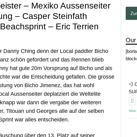
ister – Mexiko Aussenseiter
ung – Casper Steinfath
Beachsprint – Eric Terrien
Our
ür Danny Ching denn der Local paddler Bicho
[borl
block
anz schön gefordert und das Rennen blieb
ny hat gute 20m Vorsprung auf Bicho und als
schte war die Entscheidung gefallen. Die grosse
💨 
stung von Bicho Jimenez, das hat wohl
SUP 
l Aussenseiter deplatziert die Weltelite
knapp war dann die vergabe der weiteren
r, Titouan und Georges alle auf der selben
View
 Sprint war alles entscheiden.
täuschung über den 13. Platz auf seiner