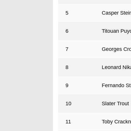
5
Casper Stei
6
Titouan Puy
7
Georges Cr
8
Leonard Nik
9
Fernando St
10
Slater Trout
11
Toby Crackn