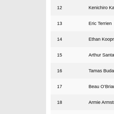
12
Kenichiro K
13
Eric Terrien
14
Ethan Koop
15
Arthur Sant
16
Tamas Buda
17
Beau O’Bria
18
Armie Armst