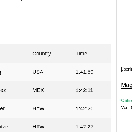
Country
Time
[/bor
g
USA
1:41:59
Mag
nez
MEX
1:42:11
Onlin
Von:
er
HAW
1:42:26
tzer
HAW
1:42:27