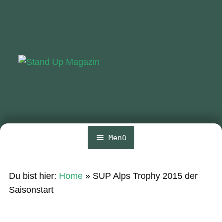
Zur
Zum
Navigation
Inhalt
springen
springen
Menü
Home
Du bist hier:
Home
»
SUP Alps Trophy 2015 der
News
Saisonstart
Wing und Foil