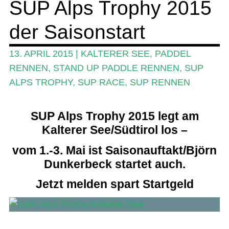
SUP Alps Trophy 2015
SUP-Events
der Saisonstart
Ratgeber
Das Magazin
13. APRIL 2015
|
KALTERER SEE
,
PADDEL
RENNEN
,
STAND UP PADDLE RENNEN
,
SUP
Stand Up Magazin TV
ALPS TROPHY
,
SUP RACE
,
SUP RENNEN
SPOT FINDER
Mein Konto
SUP Alps Trophy 2015 legt am
Kalterer See/Südtirol los –
vom 1.-3. Mai ist Saisonauftakt/Björn
Dunkerbeck startet auch.
Jetzt melden spart Startgeld