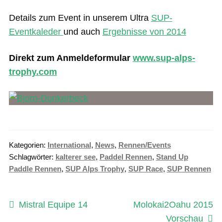
Details zum Event in unserem Ultra
SUP-
Eventkaleder
und auch
Ergebnisse von 2014
Direkt zum Anmeldeformular
www.sup-alps-
trophy.com
Kategorien:
International
,
News
,
Rennen/Events
Schlagwörter:
kalterer see
,
Paddel Rennen
,
Stand Up
Paddle Rennen
,
SUP Alps Trophy
,
SUP Race
,
SUP Rennen
Beitragsnavigation
Vorheriger
Nächster
Mistral Equipe 14
Molokai2Oahu 2015
Beitrag:
Beitrag:
Vorschau