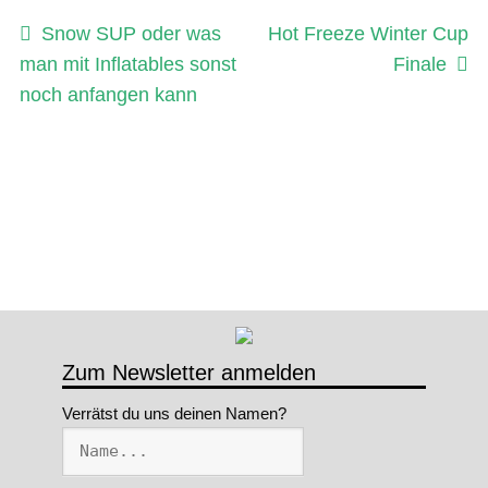
Beitragsnavigation
Vorheriger
Nächster
Snow SUP oder was
Hot Freeze Winter Cup
Beitrag:
Beitrag:
man mit Inflatables sonst
Finale
noch anfangen kann
Zum Newsletter anmelden
Verrätst du uns deinen Namen?