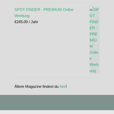
SPOT FINDER - PREMIUM Online
Werbung
€
245.00
/ Jahr
Ältere Magazine findest du
hier
!
standupmagazin
standupmagazin
Nov. 28
standupmagazin
Forever missed, never forgotten! 💔 @amandine_chazot
Nov. 28
standupmagazin