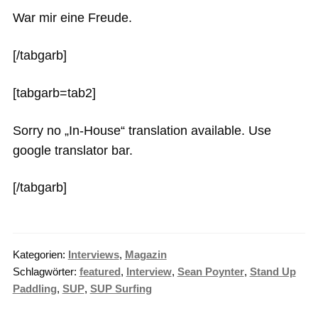
War mir eine Freude.
[/tabgarb]
[tabgarb=tab2]
Sorry no „In-House“ translation available. Use
google translator bar.
[/tabgarb]
Kategorien:
Interviews
,
Magazin
Schlagwörter:
featured
,
Interview
,
Sean Poynter
,
Stand Up
Paddling
,
SUP
,
SUP Surfing