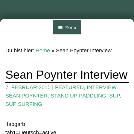
Menü
Home
Du bist hier:
Home
»
Sean Poynter Interview
News
Wing und Foil
Sean Poynter Interview
SUP-Events
7. FEBRUAR 2015
|
FEATURED
,
INTERVIEW
,
Ratgeber
SEAN POYNTER
,
STAND UP PADDLING
,
SUP
,
SUP SURFING
Das Magazin
Stand Up Magazin TV
[tabgarb]
SPOT FINDER
tab1=Deutsch=active