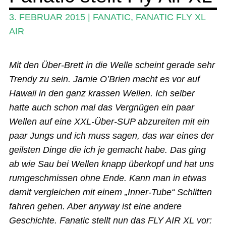
SUP-Events
3. FEBRUAR 2015
|
FANATIC
,
FANATIC FLY XL
Ratgeber
AIR
Das Magazin
Mit den Über-Brett in die Welle scheint gerade sehr
Stand Up Magazin TV
Trendy zu sein. Jamie O’Brien macht es vor auf
SPOT FINDER
Hawaii in den ganz krassen Wellen. Ich selber
hatte auch schon mal das Vergnügen ein paar
Mein Konto
Wellen auf eine XXL-Über-SUP abzureiten mit ein
paar Jungs und ich muss sagen, das war eines der
geilsten Dinge die ich je gemacht habe. Das ging
ab wie Sau bei Wellen knapp überkopf und hat uns
rumgeschmissen ohne Ende. Kann man in etwas
damit vergleichen mit einem „Inner-Tube“ Schlitten
fahren gehen. Aber anyway ist eine andere
Geschichte. Fanatic stellt nun das FLY AIR XL vor: