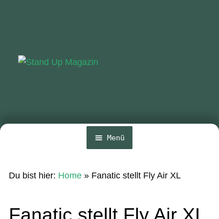
Zur
Zum
Navigation
Inhalt
springen
springen
Menü
Home
Du bist hier:
Home
»
Fanatic stellt Fly Air XL
News
Wing und Foil
Fanatic stellt Fly Air XL