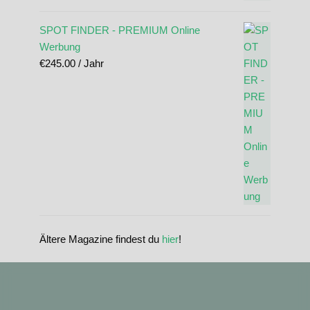
SPOT FINDER - PREMIUM Online
Werbung
€
245.00
/ Jahr
Ältere Magazine findest du
hier
!
standupmagazin
standupmagazin
Nov. 28
standupmagazin
Forever missed, never forgotten! 💔 @amandine_chazot