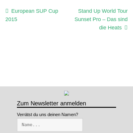
Beitragsnavigation
Vorheriger
Nächster
European SUP Cup
Stand Up World Tour
Beitrag:
Beitrag:
2015
Sunset Pro – Das sind
die Heats
Zum Newsletter anmelden
Verrätst du uns deinen Namen?