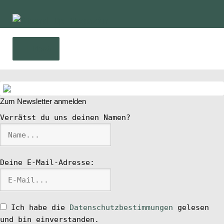
Zur
Zum
Navigation
Inhalt
springen
springen
Menü
Home
Zum Newsletter anmelden
News
Verrätst du uns deinen Namen?
Wing und Foil
Deine E-Mail-Adresse:
SUP-Events
Ratgeber
Ich habe die
Datenschutzbestimmungen
gelesen
und bin einverstanden.
Das Magazin