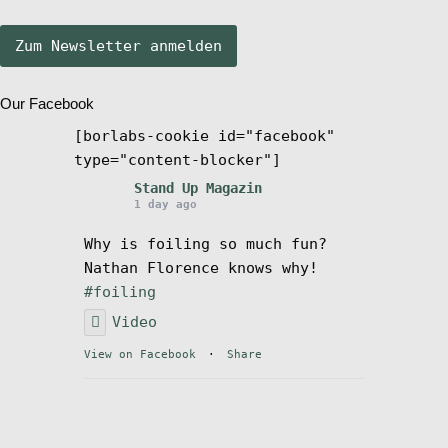
Stand Up Magazin TV
Our Facebook
SPOT FINDER
[borlabs-cookie id="facebook"
type="content-blocker"]
Mein Konto
Stand Up Magazin
1 day ago
Why is foiling so much fun?
Nathan Florence knows why!
#foiling
Video
View on Facebook
·
Share