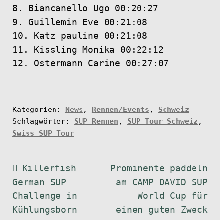
8. Biancanello Ugo 00:20:27
9. Guillemin Eve 00:21:08
10. Katz pauline 00:21:08
11. Kissling Monika 00:22:12
12. Ostermann Carine 00:27:07
Kategorien:
News
,
Rennen/Events
,
Schweiz
Schlagwörter:
SUP Rennen
,
SUP Tour Schweiz
,
Swiss SUP Tour
Beitragsnavigation
Vorheriger
Nächster
Killerfish
Prominente paddeln
Beitrag:
Beitrag:
German SUP
am CAMP DAVID SUP
Challenge in
World Cup für
Kühlungsborn
einen guten Zweck