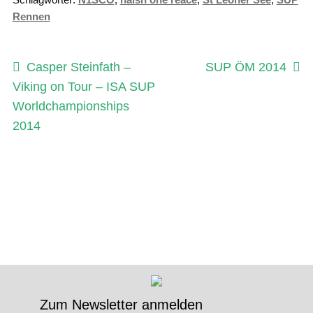
Rennen
Beitragsnavigation
Vorheriger
Nächster
Casper Steinfath –
SUP ÖM 2014
Beitrag:
Beitrag:
Viking on Tour – ISA SUP
Worldchampionships
2014
Zum Newsletter anmelden