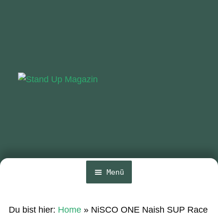
Zur
Zum
Navigation
Inhalt
springen
springen
Menü
Home
Du bist hier:
Home
»
NiSCO ONE Naish SUP Race
News