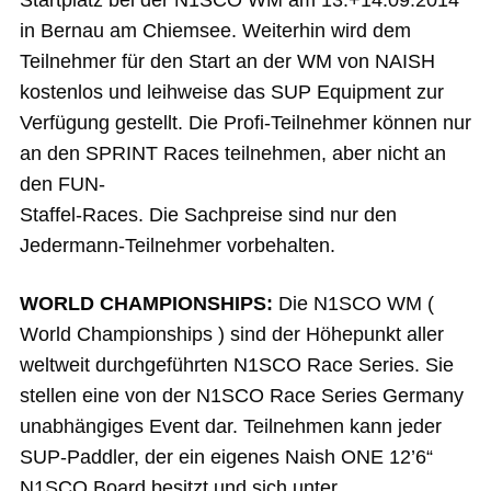
Startplatz bei der N1SCO WM am 13.+14.09.2014
in Bernau am Chiemsee. Weiterhin wird dem
Teilnehmer für den Start an der WM von NAISH
kostenlos und leihweise das SUP Equipment zur
Verfügung gestellt. Die Profi-Teilnehmer können nur
an den SPRINT Races teilnehmen, aber nicht an
den FUN-
Staffel-Races. Die Sachpreise sind nur den
Jedermann-Teilnehmer vorbehalten.
WORLD CHAMPIONSHIPS:
Die N1SCO WM (
World Championships ) sind der Höhepunkt aller
weltweit durchgeführten N1SCO Race Series. Sie
stellen eine von der N1SCO Race Series Germany
unabhängiges Event dar. Teilnehmen kann jeder
SUP-Paddler, der ein eigenes Naish ONE 12’6“
N1SCO Board besitzt und sich unter