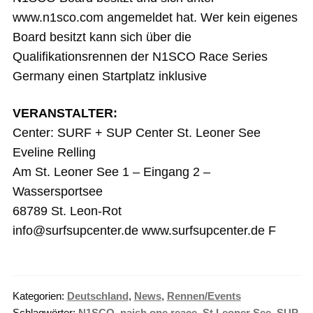
www.n1sco.com angemeldet hat. Wer kein eigenes
Board besitzt kann sich über die
Qualifikationsrennen der N1SCO Race Series
Germany einen Startplatz inklusive
VERANSTALTER:
Center: SURF + SUP Center St. Leoner See
Eveline Relling
Am St. Leoner See 1 – Eingang 2 –
Wassersportsee
68789 St. Leon-Rot
info@surfsupcenter.de www.surfsupcenter.de F
Kategorien:
Deutschland
,
News
,
Rennen/Events
Schlagwörter:
N1SCO
,
naish one reace
,
St Leoner See
,
SUP