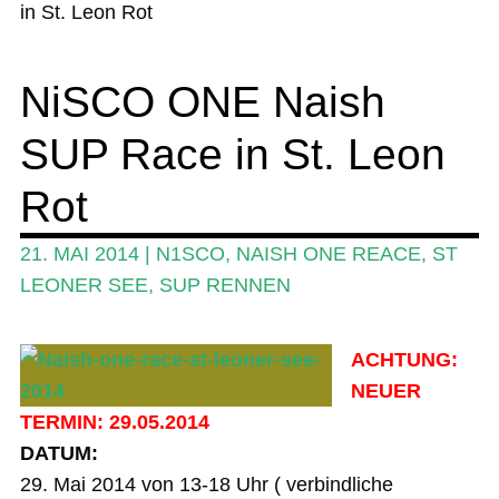
in St. Leon Rot
Wing und Foil
NiSCO ONE Naish
SUP-Events
SUP Race in St. Leon
Ratgeber
Das Magazin
Rot
Stand Up Magazin TV
21. MAI 2014
|
N1SCO
,
NAISH ONE REACE
,
ST
SPOT FINDER
LEONER SEE
,
SUP RENNEN
Mein Konto
ACHTUNG:
NEUER
TERMIN: 29.05.2014
DATUM:
29. Mai 2014 von 13-18 Uhr ( verbindliche