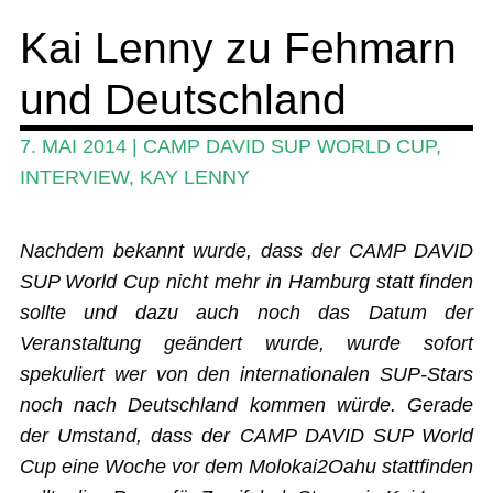
Kai Lenny zu Fehmarn
SUP-Events
und Deutschland
Ratgeber
Das Magazin
7. MAI 2014
|
CAMP DAVID SUP WORLD CUP
,
INTERVIEW
,
KAY LENNY
Stand Up Magazin TV
SPOT FINDER
Nachdem bekannt wurde, dass der CAMP DAVID
Mein Konto
SUP World Cup nicht mehr in Hamburg statt finden
sollte und dazu auch noch das Datum der
Veranstaltung geändert wurde, wurde sofort
spekuliert wer von den internationalen SUP-Stars
noch nach Deutschland kommen würde. Gerade
der Umstand, dass der CAMP DAVID SUP World
Cup eine Woche vor dem Molokai2Oahu stattfinden