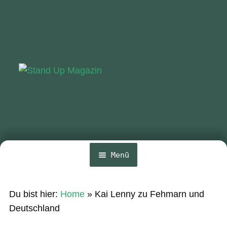
Zur
Zum
Navigation
Inhalt
springen
springen
Menü
Home
Du bist hier:
Home
»
Kai Lenny zu Fehmarn und
News
Deutschland
Wing und Foil