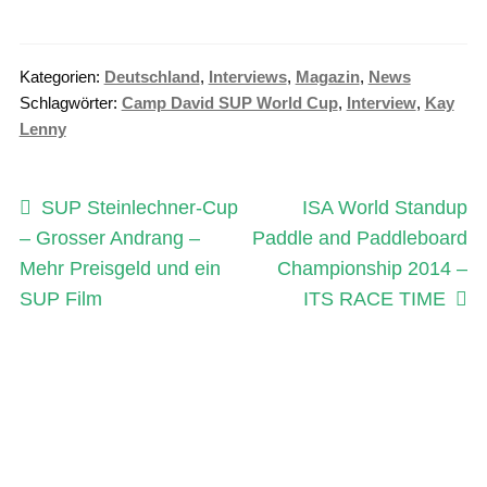
Kategorien:
Deutschland
,
Interviews
,
Magazin
,
News
Schlagwörter:
Camp David SUP World Cup
,
Interview
,
Kay
Lenny
Beitragsnavigation
Vorheriger
Nächster
SUP Steinlechner-Cup
ISA World Standup
Beitrag:
Beitrag:
– Grosser Andrang –
Paddle and Paddleboard
Mehr Preisgeld und ein
Championship 2014 –
SUP Film
ITS RACE TIME