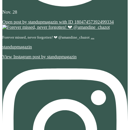
Nov. 28
Open post by standupmagazin with ID 18047457392499334
...
Forever missed, never forgotten! 💔 @amandine_chazot
standupmagazin
View Instagram post by standupmagazin