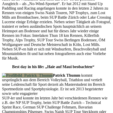
Ausgleich – als „No-Wind-Sportart“. Er hat 2012 mit Stand Up
Paddling und Racing angefangen konnte in den letzten 2 Jahren zu
Rennen von einigen Swiss Naish Touren, NP Trophys, zum Lost
Mills am Brombachsee, beim SUP Battle Zürich oder Lake Crossing
Lucerne einige Erfolge erzielen. Neben seiner Tätigkeit als Fotograf,
trainiert er neben ausländischen Spots hauptsächlich an seinem
Heimspot am Bodensee und hat für dieses Jahr wieder einige
Rennen im Fokus: Interlaken Thun 18 km Rennen, Killerfish
Trophy, Alps Trophy, SUP Tour Swiss Berlingen Bodensee, ÖM
Wolfgangsee und Deutsche Meisterschaft in Köln, Lost Mills.
Neben SUP-en hält er sich mit Windsurfern, Beachvolleyball und
Mountainbiken fit und hat neben fotografieren auch eine Vorliebe
für Musik.
Best day in his life: „Haie auf Maui beobachten“
Patrick Thumm
kommt
ursprünglich aus dem Bereich Volleyball, Triathlon und vertieft
seine Leidenschaft für Sport derzeit als Masterstudent im Bereich
Sportmedizin und Sportphysiologie. Er ist seit 2013 begeisterter
sowie sehr engagierter
SUP-ler und konnte im letzten Jahr bei verschiedenen Rennen wie
z.B. der NP SUP Trophy, beim SUP Battle Zurich – Technical
Sprint Race, German SUP Challenge Fehmarn, Bavarian
Championships Pilsensee, Swiss Naish SUP Tour Steckborn oder