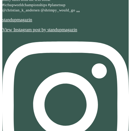
#icfsupworldchampionships #planetsup
...
@christian_k_andersen @shrimpy_would_go
standupmagazin
View Instagram post by standupmagazin