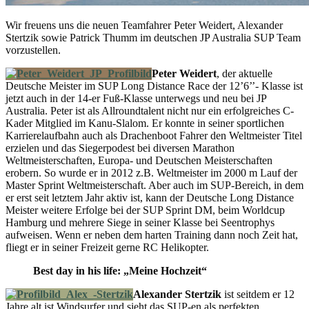
Wir freuens uns die neuen Teamfahrer Peter Weidert, Alexander
Stertzik sowie Patrick Thumm im deutschen JP Australia SUP Team
vorzustellen.
Peter Weidert
, der aktuelle
Deutsche Meister im SUP Long Distance Race der 12’6’’- Klasse ist
jetzt auch in der 14-er Fuß-Klasse unterwegs und neu bei JP
Australia. Peter ist als Allroundtalent nicht nur ein erfolgreiches C-
Kader Mitglied im Kanu-Slalom. Er konnte in seiner sportlichen
Karrierelaufbahn auch als Drachenboot Fahrer den Weltmeister Titel
erzielen und das Siegerpodest bei diversen Marathon
Weltmeisterschaften, Europa- und Deutschen Meisterschaften
erobern. So wurde er in 2012 z.B. Weltmeister im 2000 m Lauf der
Master Sprint Weltmeisterschaft. Aber auch im SUP-Bereich, in dem
er erst seit letztem Jahr aktiv ist, kann der Deutsche Long Distance
Meister weitere Erfolge bei der SUP Sprint DM, beim Worldcup
Hamburg und mehrere Siege in seiner Klasse bei Seentrophys
aufweisen. Wenn er neben dem harten Training dann noch Zeit hat,
fliegt er in seiner Freizeit gerne RC Helikopter.
Best day in his life: „Meine Hochzeit“
Alexander Stertzik
ist seitdem er 12
Jahre alt ist Windsurfer und sieht das SUP-en als perfekten