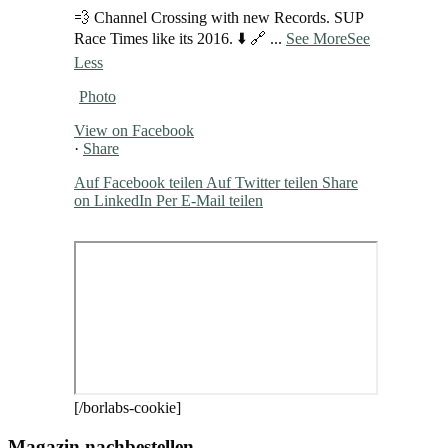
💨 Channel Crossing with new Records. SUP
Race Times like its 2016. ⬇️ 🔗
...
See More
See
Less
Photo
View on Facebook
·
Share
Auf Facebook teilen
Auf Twitter teilen
Share
on LinkedIn
Per E-Mail teilen
[/borlabs-cookie]
Magazin nachbestellen