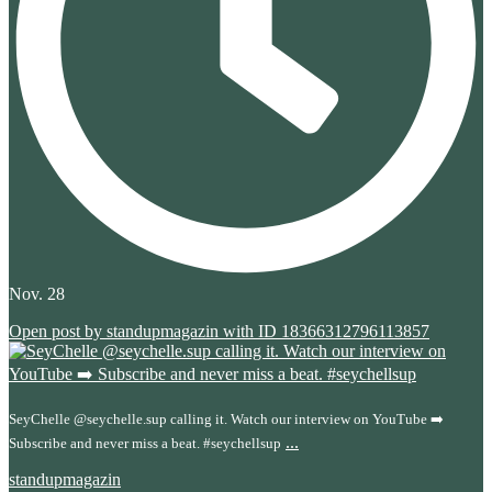
Nov. 28
Open post by standupmagazin with ID 18366312796113857
SeyChelle @seychelle.sup calling it. Watch our interview on YouTube ➡️
...
Subscribe and never miss a beat. #seychellsup
standupmagazin