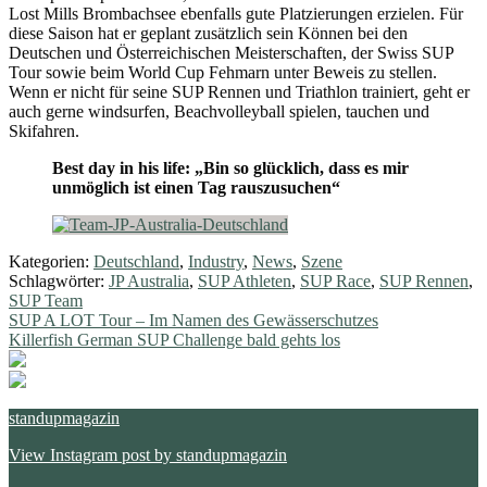
Lost Mills Brombachsee ebenfalls gute Platzierungen erzielen. Für
diese Saison hat er geplant zusätzlich sein Können bei den
Deutschen und Österreichischen Meisterschaften, der Swiss SUP
Tour sowie beim World Cup Fehmarn unter Beweis zu stellen.
Wenn er nicht für seine SUP Rennen und Triathlon trainiert, geht er
auch gerne windsurfen, Beachvolleyball spielen, tauchen und
Skifahren.
Best day in his life: „Bin so glücklich, dass es mir
unmöglich ist einen Tag rauszusuchen“
Kategorien:
Deutschland
,
Industry
,
News
,
Szene
Schlagwörter:
JP Australia
,
SUP Athleten
,
SUP Race
,
SUP Rennen
,
SUP Team
Beitragsnavigation
Vorheriger
SUP A LOT Tour – Im Namen des Gewässerschutzes
Beitrag:
Nächster
Killerfish German SUP Challenge bald gehts los
Beitrag:
standupmagazin
View Instagram post by standupmagazin