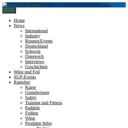
Zur
Zum
Navigation
Inhalt
Menü
springen
springen
Home
News
International
Industry
Rennen/Events
Deutschland
Schweiz
Österreich
Interviews
Geschichten
Wing und Foil
SUP-Events
Ratgeber
Kurse
Grundwissen
Safety
Training und Fitness
Paddeln
Foiling
Wing
Produkte Infos