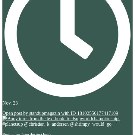
Nov. 23
Open post by standupmagazin with ID 18102556177417109
Buoy turns from the text book.