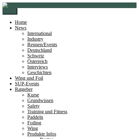
Zur
Zum
Navigation
Inhalt
Menü
springen
springen
Home
News
International
Industry
Rennen/Events
Deutschland
Schweiz
Österreich
Interviews
Geschichten
Wing und Foil
SUP-Events
Ratgeber
Kurse
Grundwissen
Safety
Training und Fitness
Paddeln
Foiling
Wing
Produkte Infos