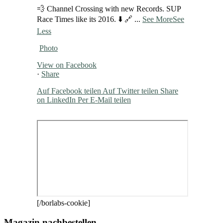
💨 Channel Crossing with new Records. SUP
Race Times like its 2016. ⬇️ 🔗
...
See More
See
Less
Photo
View on Facebook
·
Share
Auf Facebook teilen
Auf Twitter teilen
Share
on LinkedIn
Per E-Mail teilen
[/borlabs-cookie]
Magazin nachbestellen