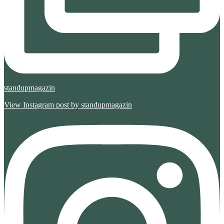
standupmagazin
View Instagram post by standupmagazin