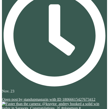
Nov. 23
Open post by standupmagazin with ID 18066615427673412