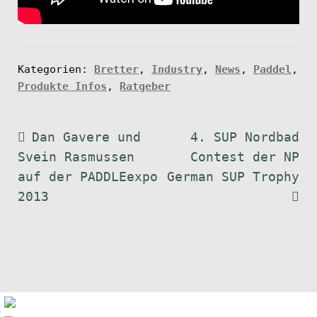
Kategorien:
Bretter
,
Industry
,
News
,
Paddel
,
Produkte Infos
,
Ratgeber
Beitragsnavigation
Vorheriger
Nächster
Dan Gavere und
4. SUP Nordbad
Beitrag:
Beitrag:
Svein Rasmussen
Contest der NP
auf der PADDLEexpo
German SUP Trophy
2013