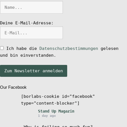
Stand Up Magazin TV
Deine E-Mail-Adresse:
SPOT FINDER
Ich habe die
Datenschutzbestimmungen
gelesen
Mein Konto
und bin einverstanden.
Our Facebook
[borlabs-cookie id="facebook"
type="content-blocker"]
Stand Up Magazin
1 day ago
Why is foiling so much fun?