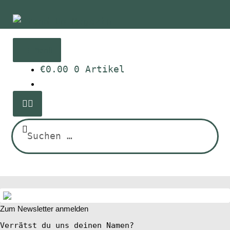
Zur
Zum
Navigation
Inhalt
springen
springen
Menü
€
0.00
0 Artikel
Home
News
Suchen
nach:
Wing und Foil
SUP-Events
Ratgeber
Zum Newsletter anmelden
Verrätst du uns deinen Namen?
Das Magazin