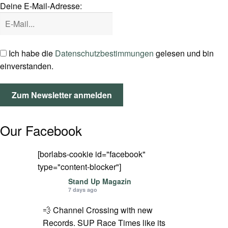
Deine E-Mail-Adresse:
SPOT FINDER
Mein Konto
Ich habe die
Datenschutzbestimmungen
gelesen und bin
einverstanden.
Our Facebook
[borlabs-cookie id="facebook"
type="content-blocker"]
Stand Up Magazin
7 days ago
💨 Channel Crossing with new
Records. SUP Race Times like its