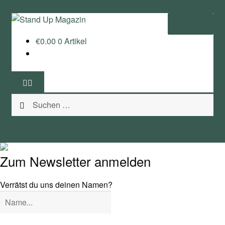
Zur
Zum
Menü
Navigation
Inhalt
€
0.00
0 Artikel
springen
springen
Home
News
Suchen
Wing und Foil
nach:
SUP-Events
Ratgeber
Zum Newsletter anmelden
Das Magazin
Verrätst du uns deinen Namen?
Stand Up Magazin TV