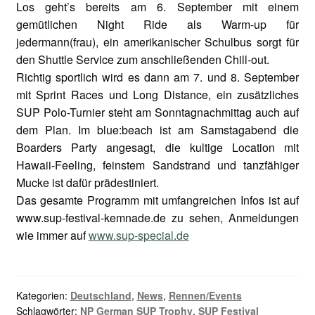
Los geht’s bereits am 6. September mit einem
gemütlichen Night Ride als Warm-up für
jedermann(frau), ein amerikanischer Schulbus sorgt für
den Shuttle Service zum anschließenden Chill-out.
Richtig sportlich wird es dann am 7. und 8. September
mit Sprint Races und Long Distance, ein zusätzliches
SUP Polo-Turnier steht am Sonntagnachmittag auch auf
dem Plan. Im blue:beach ist am Samstagabend die
Boarders Party angesagt, die kultige Location mit
Hawaii-Feeling, feinstem Sandstrand und tanzfähiger
Mucke ist dafür prädestiniert.
Das gesamte Programm mit umfangreichen Infos ist auf
www.sup-festival-kemnade.de zu sehen, Anmeldungen
wie immer auf
www.sup-special.de
Kategorien:
Deutschland
,
News
,
Rennen/Events
Schlagwörter:
NP German SUP Trophy
,
SUP Festival