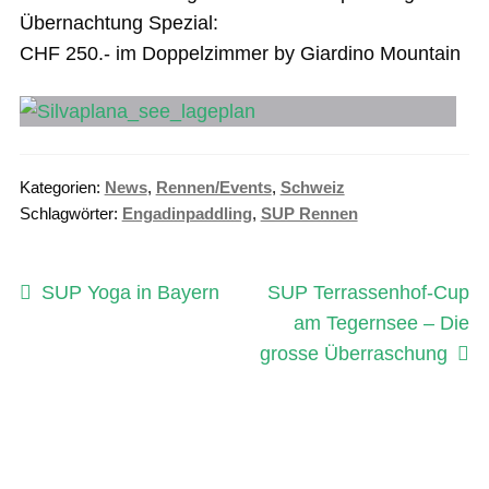
Übernachtung Spezial:
CHF 250.- im Doppelzimmer by Giardino Mountain
Kategorien:
News
,
Rennen/Events
,
Schweiz
Schlagwörter:
Engadinpaddling
,
SUP Rennen
Beitragsnavigation
Vorheriger
Nächster
SUP Yoga in Bayern
SUP Terrassenhof-Cup
Beitrag:
Beitrag:
am Tegernsee – Die
grosse Überraschung