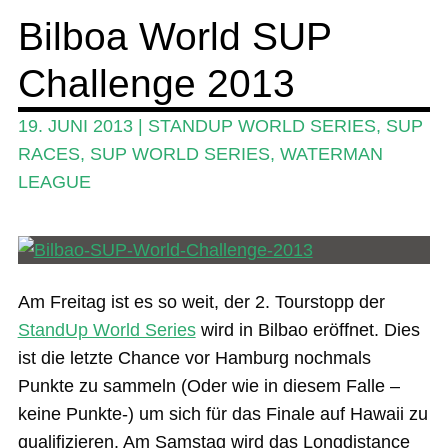
Bilboa World SUP
SUP-Events
Unte
Challenge 2013
Ratgeber
öffn
Unte
Das Magazin
19. JUNI 2013
|
STANDUP WORLD SERIES
,
SUP
öffn
RACES
,
SUP WORLD SERIES
,
WATERMAN
Stand Up Magazin TV
LEAGUE
SPOT FINDER
Mein Konto
Am Freitag ist es so weit, der 2. Tourstopp der
StandUp World Series
wird in Bilbao eröffnet. Dies
ist die letzte Chance vor Hamburg nochmals
Punkte zu sammeln (Oder wie in diesem Falle –
keine Punkte-) um sich für das Finale auf Hawaii zu
qualifizieren. Am Samstag wird das Longdistance