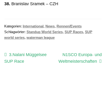
38.
Branislav Sramek – CZH
Kategorien:
International
,
News
,
Rennen/Events
Schlagwörter:
Standup World Series
,
SUP Races
,
SUP
world series
,
waterman league
Beitragsnavigation
Vorheriger
Nächster
3.Nalani Müggelsee
N1SCO Europa- und
Beitrag:
Beitrag:
SUP Race
Weltmeisterschaften