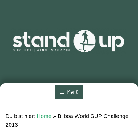
Zur
Zum
Navigation
Inhalt
springen
springen
Menü
Home
Du bist hier:
Home
»
Bilboa World SUP Challenge
Unte
News
2013
öffn
Wing und Foil