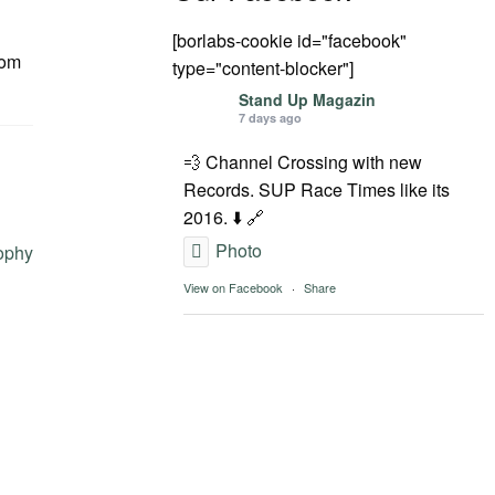
[borlabs-cookie id="facebook"
com
type="content-blocker"]
Stand Up Magazin
7 days ago
💨 Channel Crossing with new
Records. SUP Race Times like its
2016. ⬇️ 🔗
Photo
ophy
View on Facebook
·
Share