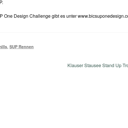
P.
SUP One Design Challenge gibt es unter www.bicsuponedesign.
mills
,
SUP Rennen
Nächster
Klauser Stausee Stand Up Tr
Beitrag: