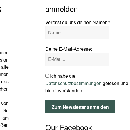
s
anmelden
Verrätst du uns deinen Namen?
Deine E-Mail-Adresse:
nden
sign
alle
nten
Ich habe die
 das
Datenschutzbestimmungen
gelesen und
chen
bin einverstanden.
 von
. Die
ts am
Our Facebook
oßen