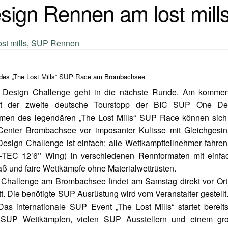
ign Rennen am lost mill
ost mills
,
SUP Rennen
des „The Lost Mills“ SUP Race am Brombachsee
Design Challenge geht in die nächste Runde. Am komme
t der zweite deutsche Tourstopp der BIC SUP One De
men des legendären „The Lost Mills“ SUP Race können sich 
enter Brombachsee vor imposanter Kulisse mit Gleichgesin
ign Challenge ist einfach: alle Wettkampfteilnehmer fahren
TEC 12’6’’ Wing) in verschiedenen Rennformaten mit einfa
ß und faire Wettkämpfe ohne Materialwettrüsten.
hallenge am Brombachsee findet am Samstag direkt vor Ort
. Die benötigte SUP Ausrüstung wird vom Veranstalter gestellt
. Das internationale SUP Event „The Lost Mills“ startet berei
n SUP Wettkämpfen, vielen SUP Ausstellern und einem gr