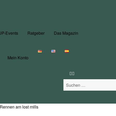
UP-Events
Ratgeber
Das Magazin
Mein Konto
Suchen
nach:
ennen am lost mills