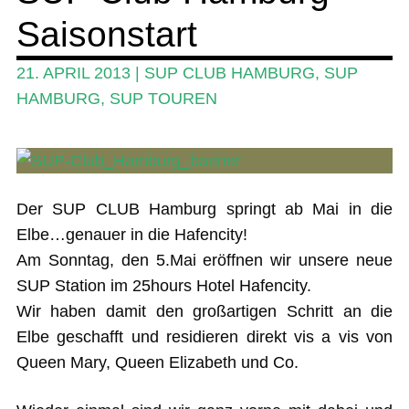
Saisonstart
Ratgeber
Das Magazin
21. APRIL 2013
|
SUP CLUB HAMBURG
,
SUP
HAMBURG
,
SUP TOUREN
Stand Up Magazin TV
SPOT FINDER
Mein Konto
Der SUP CLUB Hamburg springt ab Mai in die
Elbe…genauer in die Hafencity!
Am Sonntag, den 5.Mai eröffnen wir unsere neue
SUP Station im 25hours Hotel Hafencity.
Wir haben damit den großartigen Schritt an die
Elbe geschafft und residieren direkt vis a vis von
Queen Mary, Queen Elizabeth und Co.