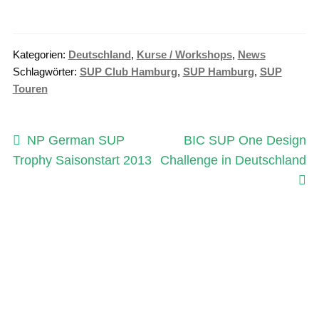
Kategorien:
Deutschland
,
Kurse / Workshops
,
News
Schlagwörter:
SUP Club Hamburg
,
SUP Hamburg
,
SUP
Touren
Beitragsnavigation
Vorheriger
Nächster
NP German SUP
BIC SUP One Design
Beitrag:
Beitrag:
Trophy Saisonstart 2013
Challenge in Deutschland