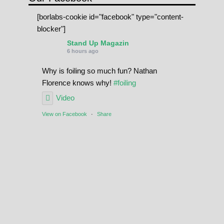
[borlabs-cookie id="facebook" type="content-
blocker"]
Stand Up Magazin
6 hours ago
Why is foiling so much fun? Nathan
Florence knows why!
#foiling
Video
View on Facebook
·
Share