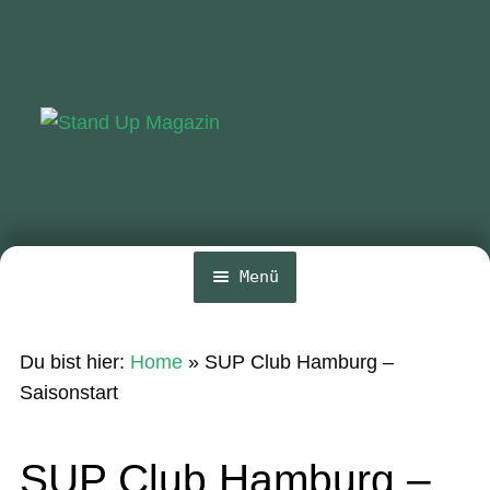
Zur
Zum
Navigation
Inhalt
springen
springen
Menü
Home
Du bist hier:
Home
»
SUP Club Hamburg –
News
Saisonstart
Wing und Foil
SUP Club Hamburg –
SUP-Events