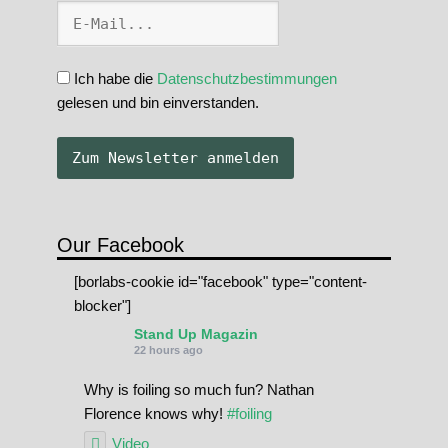
Ich habe die
Datenschutzbestimmungen
gelesen und bin einverstanden.
Our Facebook
[borlabs-cookie id="facebook" type="content-
blocker"]
Stand Up Magazin
22 hours ago
Why is foiling so much fun? Nathan
Florence knows why!
#foiling
Video