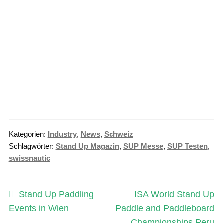
Kategorien:
Industry
,
News
,
Schweiz
Schlagwörter:
Stand Up Magazin
,
SUP Messe
,
SUP Testen
,
swissnautic
Beitragsnavigation
Vorheriger
Nächster
Stand Up Paddling
ISA World Stand Up
Beitrag:
Beitrag:
Events in Wien
Paddle and Paddleboard
Championships Peru