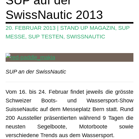
SwissNautic 2013
Ratgeber
Das Magazin
20. FEBRUAR 2013
|
STAND UP MAGAZIN
,
SUP
MESSE
,
SUP TESTEN
,
SWISSNAUTIC
Stand Up Magazin TV
SPOT FINDER
Mein Konto
SUP an der SwissNautic
Vom 16. bis 24. Februar findet jeweils die grösste
Schweizer Boots- und Wassersport-Show
SuisseNautic auf dem Messeplatz Bern statt. Rund
200 Aussteller präsentierten während 9 Tagen die
neusten Segelboote, Motorboote sowie
verschiedene Trends aus dem Wassersport.