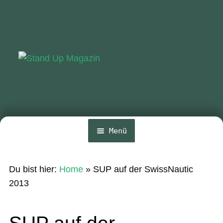
Zur
Zum
Navigation
Inhalt
springen
springen
Menü
Home
Du bist hier:
Home
»
SUP auf der SwissNautic
News
2013
Wing und Foil
SUP auf der
SUP-Events