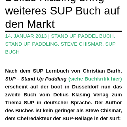
weiteres SUP Buch auf
Ratgeber
Das Magazin
den Markt
Stand Up Magazin TV
14. JANUAR 2013
|
STAND UP PADDEL BUCH
,
SPOT FINDER
STAND UP PADDLING
,
STEVE CHISMAR
,
SUP
BUCH
Mein Konto
Nach dem SUP Lernbuch von Christian Barth,
SUP – Stand Up Paddling
(siehe Buchkritik hier)
erscheint auf der boot in Düsseldorf nun das
zweite Buch vom Delius Klasing Verlag zum
Thema SUP in deutscher Sprache. Der Author
des Buches ist kein geringer als Steve Chismar,
dem Chefredakteur der SUP-Beilage in der surf: