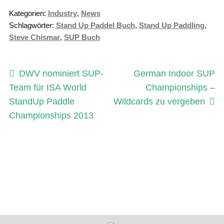
Kategorien:
Industry
,
News
Schlagwörter:
Stand Up Paddel Buch
,
Stand Up Paddling
,
Steve Chismar
,
SUP Buch
Beitragsnavigation
Vorheriger
Nächster
DWV nominiert SUP-
German Indoor SUP
Beitrag:
Beitrag:
Team für ISA World
Championships –
StandUp Paddle
Wildcards zu vergeben
Championships 2013