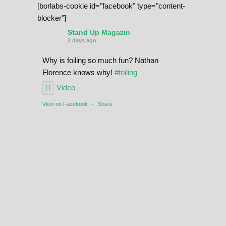
[borlabs-cookie id="facebook" type="content-
blocker"]
Stand Up Magazin
2 days ago
Why is foiling so much fun? Nathan
Florence knows why!
#foiling
Video
View on Facebook
·
Share