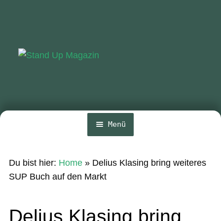
Zur
Zum
Navigation
Inhalt
springen
springen
Menü
Home
Du bist hier:
Home
»
Delius Klasing bring weiteres
News
SUP Buch auf den Markt
Wing und Foil
Delius Klasing bring
SUP-Events