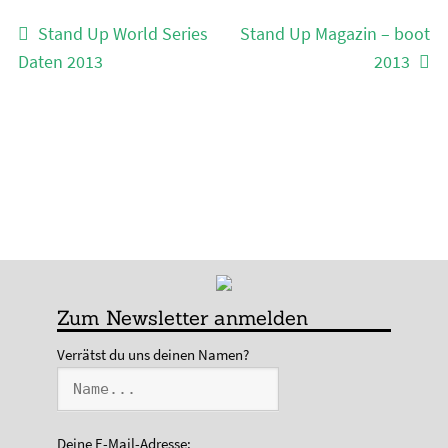
Beitragsnavigation
Vorheriger
Nächster
Stand Up World Series
Stand Up Magazin – boot
Beitrag:
Beitrag:
Daten 2013
2013
Zum Newsletter anmelden
Verrätst du uns deinen Namen?
Deine E-Mail-Adresse: