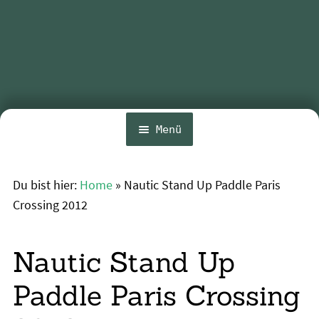
Menü
Home
Du bist hier:
Home
»
Nautic Stand Up Paddle Paris
Unte
News
Crossing 2012
öffn
Wing und Foil
Nautic Stand Up
SUP-Events
Unte
Paddle Paris Crossing
Ratgeber
öffn
Unte
Das Magazin