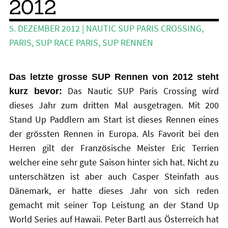
2012
öffn
Stand Up Magazin TV
5. DEZEMBER 2012
|
NAUTIC SUP PARIS CROSSING
,
SPOT FINDER
PARIS
,
SUP RACE PARIS
,
SUP RENNEN
Mein Konto
Das letzte grosse SUP Rennen von 2012 steht
Das Nautic SUP Paris Crossing wird
kurz bevor:
dieses Jahr zum dritten Mal ausgetragen. Mit 200
Stand Up Paddlern am Start ist dieses Rennen eines
der grössten Rennen in Europa. Als Favorit bei den
Herren gilt der Französische Meister Eric Terrien
welcher eine sehr gute Saison hinter sich hat. Nicht zu
unterschätzen ist aber auch Casper Steinfath aus
Dänemark, er hatte dieses Jahr von sich reden
gemacht mit seiner Top Leistung an der Stand Up
World Series auf Hawaii. Peter Bartl aus Österreich hat