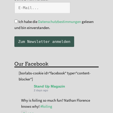
Ich habe die
Datenschutzbestimmungen
gelesen
und bin einverstanden.
Our Facebook
[borlabs-cookie id="facebook" type="content-
blocker"]
Stand Up Magazin
2 days ago
Why is foiling so much fun? Nathan Florence
knows why!
#foiling