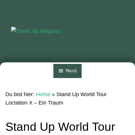
Zur
Zum
Navigation
Inhalt
springen
springen
Menü
Home
Du bist hier:
Home
»
Stand Up World Tour
News
Loctation X – Ein Traum
Wing und Foil
Stand Up World Tour
SUP-Events