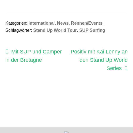
Kategorien:
International
,
News
,
Rennen/Events
Schlagwörter:
Stand Up World Tour
,
SUP Surfing
Beitragsnavigation
Vorheriger
Nächster
Mit SUP und Camper
Positiv mit Kai Lenny an
Beitrag:
Beitrag:
in der Bretagne
den Stand Up World
Series