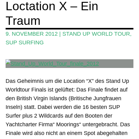
Loctation X – Ein
Ratgeber
Das Magazin
Traum
Stand Up Magazin TV
9. NOVEMBER 2012
|
STAND UP WORLD TOUR
,
SPOT FINDER
SUP SURFING
Mein Konto
Das Geheimnis um die Location “X” des Stand Up
Worldtour Finals ist gelüftet: Das Finale findet auf
den British Virgin Islands (Britische Jungfrauen
Inseln) statt. Dabei werden die 16 besten SUP
Surfer plus 2 Wildcards auf den Booten der
Yachtcharter Firma“ Moorings“ untergebracht. Das
Finale wird also nicht an einem Spot abegehalten