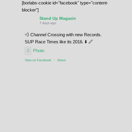
[borlabs-cookie id="facebook" type="content-
blocker"]
Stand Up Magazin
7 days ago
💨 Channel Crossing with new Records.
SUP Race Times like its 2016. ⬇️ 🔗
Photo
View on Facebook
·
Share