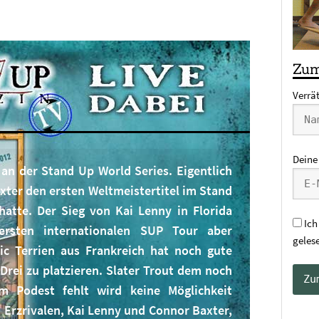
Zum
Verrä
Deine
an der Stand Up World Series. Eigentlich
xter den ersten Weltmeistertitel im Stand
atte. Der Sieg von Kai Lenny in Florida
Ich
ersten internationalen SUP Tour aber
geles
ic Terrien aus Frankreich hat noch gute
Drei zu platzieren. Slater Trout dem noch
m Podest fehlt wird keine Möglichkeit
 Erzrivalen, Kai Lenny und Connor Baxter,