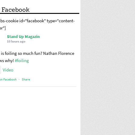
 Facebook
abs-cookie id="facebook" type="content-
er"]
Stand Up Magazin
10 hours ago
is foiling so much fun? Nathan Florence
ws why!
#foiling
Video
on Facebook
·
Share