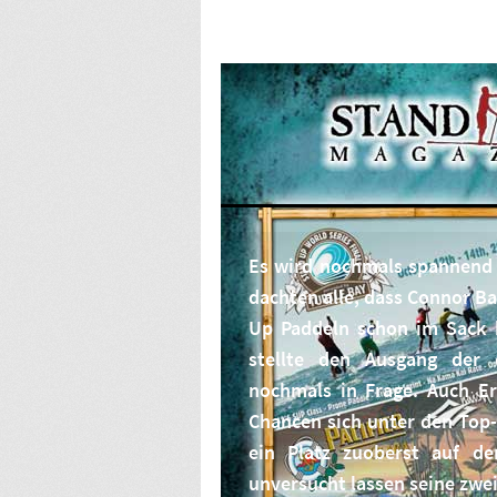
Es wird nochmals spannend 
dachten alle, dass Connor Ba
Up Paddeln schon im Sack h
stellte den Ausgang der 
nochmals in Frage. Auch Er
Chancen sich unter den Top-
ein Platz zuoberst auf de
unversucht lassen seine zwei