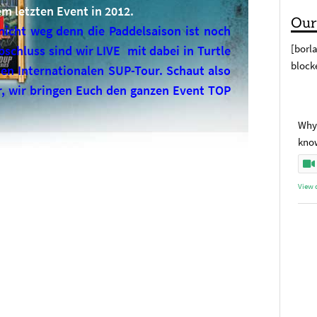
em letzten Event in 2012.
Our
nicht weg denn die Paddelsaison ist noch
[borl
schluss sind wir LIVE mit dabei in Turtle
block
n Internationalen SUP-Tour. Schaut also
r, wir bringen Euch den ganzen Event TOP
Why 
kno
View 