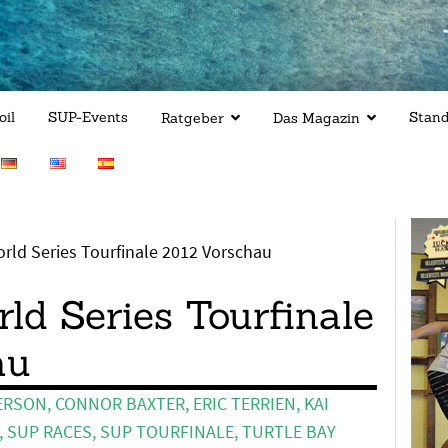
oil
SUP-Events
Stan
Ratgeber
Das Magazin
rld Series Tourfinale 2012 Vorschau
ld Series Tourfinale
au
ERSON
,
CONNOR BAXTER
,
ERIC TERRIEN
,
KAI
,
SUP RACES
,
SUP TOURFINALE
,
TURTLE BAY