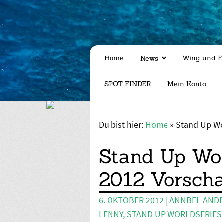
Home
Wing und F
News
SPOT FINDER
Mein Konto
Du bist hier:
Home
»
Stand Up Wo
Stand Up Wor
2012 Vorsch
6. OKTOBER 2012
|
ANNBEL AND
LENNY
,
STAND UP WORLDSERIES