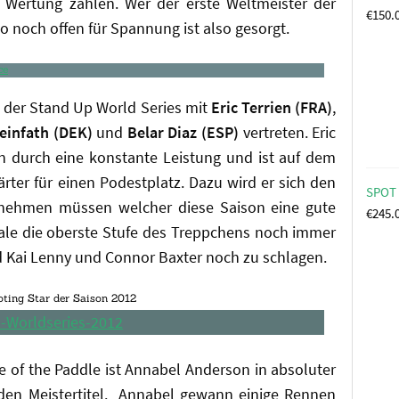
Wertung zählen. Wer der erste Weltmeister der
€
150.
o noch offen für Spannung ist also gesorgt.
e der Stand Up World Series mit
Eric Terrien (FRA)
,
einfath (DEK)
und
Belar Diaz (ESP)
vertreten. Eric
in durch eine konstante Leistung und ist auf dem
rter für einen Podestplatz. Dazu wird er sich den
SPOT 
vornehmen müssen welcher diese Saison eine gute
€
245.
ale die oberste Stufe des Treppchens noch immer
d Kai Lenny und Connor Baxter noch zu schlagen.
ting Star der Saison 2012
 of the Paddle ist Annabel Anderson in absoluter
 den Meistertitel. Annabel gewann einige Rennen