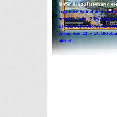
hinter sich zu lassen an dies
Legt Eure Paddel also noch 
nicht zu Ende. Zum Saisonab
Bay zum Showdown der erste
vorbei vom 12. – 14. Oktobe
aktuell.