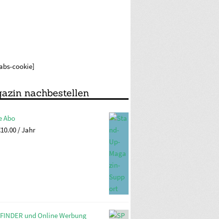
labs-cookie]
azin nachbestellen
e Abo
€
10.00
/ Jahr
FINDER und Online Werbung