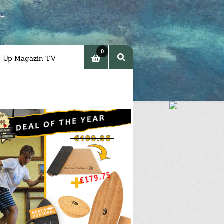
0
d Up Magazin TV
Arti
kel