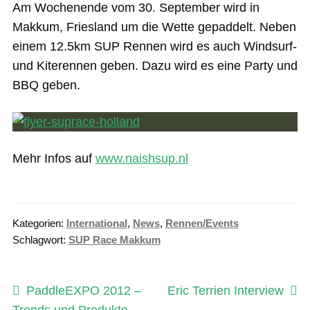
Das Magazin
Am Wochenende vom 30. September wird in
Makkum, Friesland um die Wette gepaddelt. Neben
Stand Up Magazin TV
einem 12.5km SUP Rennen wird es auch Windsurf-
SPOT FINDER
und Kiterennen geben. Dazu wird es eine Party und
BBQ geben.
Mein Konto
Mehr Infos auf
www.naishsup.nl
Kategorien:
International
,
News
,
Rennen/Events
Schlagwort:
SUP Race Makkum
Beitragsnavigation
Vorheriger
Nächster
PaddleEXPO 2012 –
Eric Terrien Interview
Beitrag:
Beitrag:
Trends und Produkte