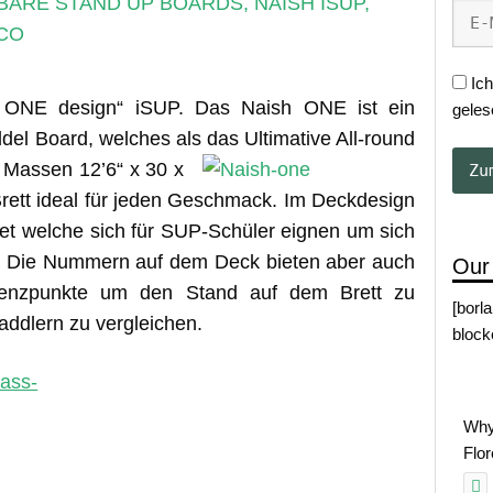
BARE STAND UP BOARDS
,
NAISH ISUP
,
CO
Ich
h ONE design“ iSUP. Das Naish ONE ist ein
geles
del Board, welches als das Ultimative All-round
n Massen 12’6“ x 30 x
Brett ideal für jeden Geschmack. Im Deckdesign
t welche sich für SUP-Schüler eignen um sich
n. Die Nummern auf dem Deck bieten aber auch
Our
enzpunkte um den Stand auf dem Brett zu
[borl
addlern zu vergleichen.
block
Why
Flo