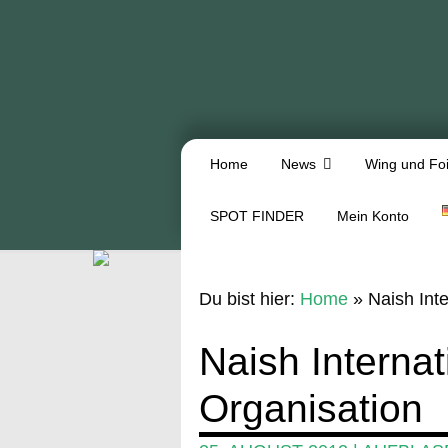
Home
News
Wing und Foi
SPOT FINDER
Mein Konto
Du bist hier:
Home
»
Naish Int
Naish Interna
Organisation