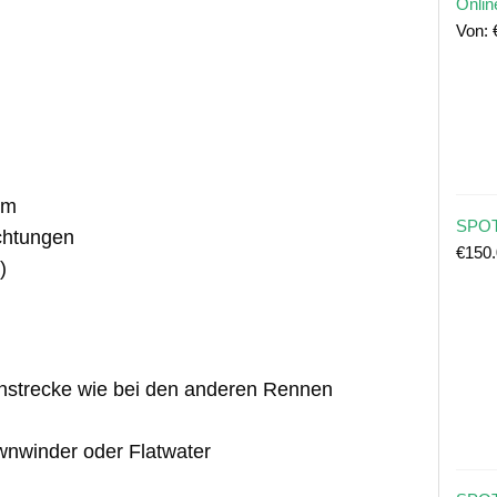
Onlin
Von:
0m
SPOT
chtungen
€
150
)
nnstrecke wie bei den anderen Rennen
wnwinder oder Flatwater