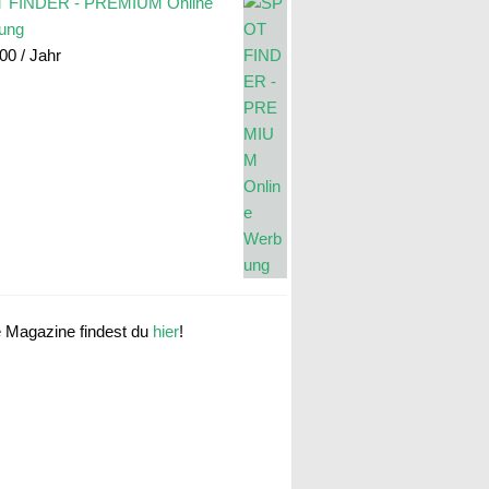
 FINDER - PREMIUM Online
ung
.00
/ Jahr
e Magazine findest du
hier
!