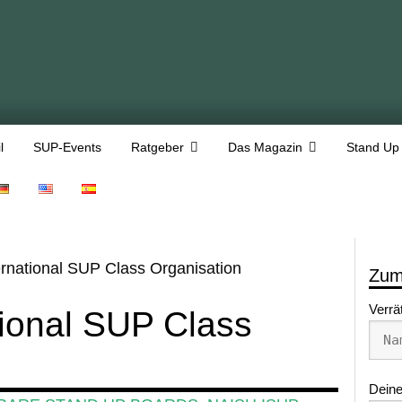
l
SUP-Events
Ratgeber
Das Magazin
Stand Up
ernational SUP Class Organisation
Zum
Verrä
tional SUP Class
Deine