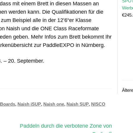
SPOT
 dass mit einem Brett in diesen Massen an
Werb
 werden kann. Die Qualifikationen für die
€
245
um Beispiel alle in der 12’6“er Klasse
on Naish und die ONE Class Raceformate
reden geben. Mehr Infos zum Brett bekommt Ihr
arkenübersicht zur PaddleEXPO in Nürnberg.
. – 20. September.
Älter
 Boards
,
Naish iSUP
,
Naish one
,
Naish SUP
,
NISCO
Nächster
Paddeln durch die verbotene Zone von