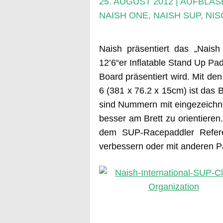
25. AUGUST 2012
|
AUFBLAS
NAISH ONE
,
NAISH SUP
,
NIS
Naish präsentiert das „Nais
12’6“er Inflatable Stand Up Pad
Board präsentiert wird. Mit de
6 (381 x 76.2 x 15cm) ist das 
sind Nummern mit eingezeichne
besser am Brett zu orientiere
dem SUP-Racepaddler Refer
verbessern oder mit anderen P