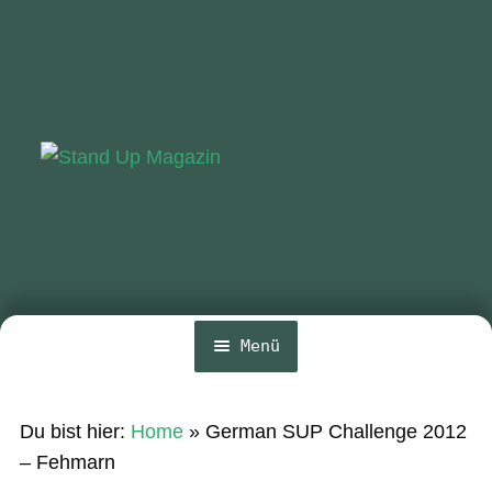
Zur
Zum
Navigation
Inhalt
springen
springen
Menü
Home
Du bist hier:
Home
»
German SUP Challenge 2012
News
– Fehmarn