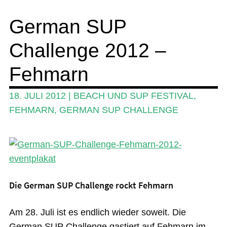
Wing und Foil
German SUP
SUP-Events
Challenge 2012 –
Ratgeber
Das Magazin
Fehmarn
Stand Up Magazin TV
18. JULI 2012
|
BEACH UND SUP FESTIVAL
,
SPOT FINDER
FEHMARN
,
GERMAN SUP CHALLENGE
Mein Konto
Die German SUP Challenge rockt Fehmarn
Am 28. Juli ist es endlich wieder soweit. Die
German SUP Challenge gastiert auf Fehmarn im