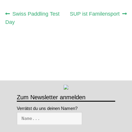
Beitragsnavigation
Vorheriger
Nächster
Swiss Paddling Test
SUP ist Familensport
Beitrag:
Beitrag:
Day
Zum Newsletter anmelden
Verrätst du uns deinen Namen?