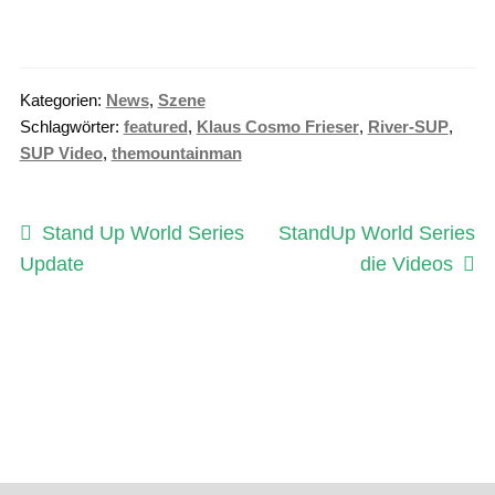
Kategorien:
News
,
Szene
Schlagwörter:
featured
,
Klaus Cosmo Frieser
,
River-SUP
,
SUP Video
,
themountainman
Beitragsnavigation
Vorheriger
Nächster
Stand Up World Series
StandUp World Series
Beitrag:
Beitrag:
Update
die Videos