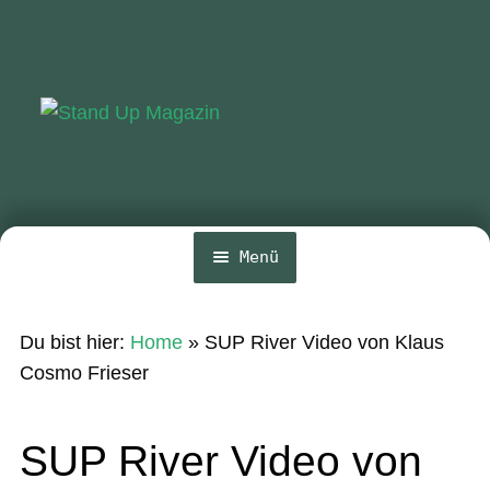
Zur
Zum
Navigation
Inhalt
springen
springen
Menü
Home
Du bist hier:
Home
»
SUP River Video von Klaus
News
Cosmo Frieser
Wing und Foil
SUP River Video von
SUP-Events