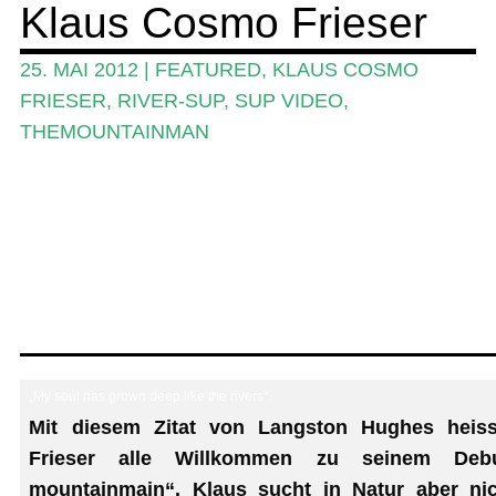
Klaus Cosmo Frieser
Ratgeber
Das Magazin
25. MAI 2012
|
FEATURED
,
KLAUS COSMO
FRIESER
,
RIVER-SUP
,
SUP VIDEO
,
Stand Up Magazin TV
THEMOUNTAINMAN
SPOT FINDER
Mein Konto
„My soul has grown deep like the rivers“.
Mit diesem Zitat von Langston Hughes heis
Frieser alle Willkommen zu seinem De
mountainmain“. Klaus sucht in Natur aber nic