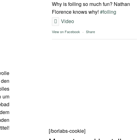
Why is foiling so much fun? Nathan
Florence knows why!
#foiling
Video
View on Facebook
·
Share
volle
 den
lles
n um
ebad
 dem
nden
itel!
[/borlabs-cookie]