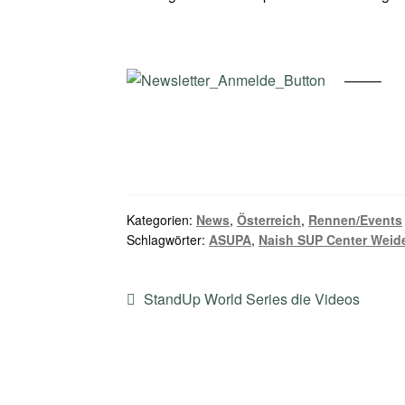
——–
Kategorien:
News
,
Österreich
,
Rennen/Events
Schlagwörter:
ASUPA
,
Naish SUP Center Weid
Beitragsnavigation
Vorheriger
StandUp World Series die Videos
Beitrag: