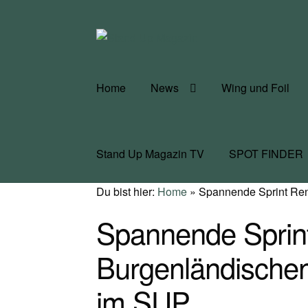
Zur
Zum
Navigation
Inhalt
springen
springen
Home
News
Wing und Foil
Stand Up Magazin TV
SPOT FINDER
Du bist hier:
Home
»
Spannende Sprint Ren
Spannende Sprin
Burgenländische
im SUP