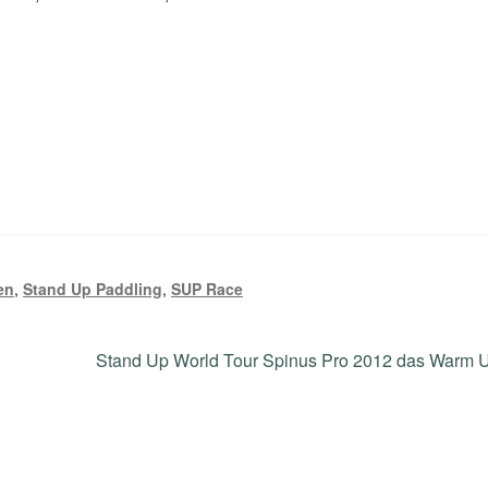
en
,
Stand Up Paddling
,
SUP Race
Nächster
Stand Up World Tour Spinus Pro 2012 das Warm 
Beitrag: