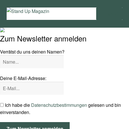
Zur
Zum
Menü
Navigation
Inhalt
springen
springen
Home
Zum Newsletter anmelden
News
Verrätst du uns deinen Namen?
Wing und Foil
SUP-Events
Deine E-Mail-Adresse:
Ratgeber
Das Magazin
Ich habe die
Datenschutzbestimmungen
gelesen und bin
einverstanden.
Stand Up Magazin TV