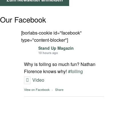
SPOT FINDER
Our Facebook
Mein Konto
[borlabs-cookie id="facebook"
type="content-blocker"]
Stand Up Magazin
10 hours ago
Why is foiling so much fun? Nathan
Florence knows why!
#foiling
Video
View on Facebook
·
Share