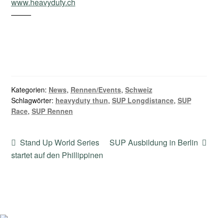
www.heavyduty.ch
——–
Kategorien:
News
,
Rennen/Events
,
Schweiz
Schlagwörter:
heavyduty thun
,
SUP Longdistance
,
SUP
Race
,
SUP Rennen
Beitragsnavigation
Vorheriger
Nächster
Stand Up World Series
SUP Ausbildung in Berlin
Beitrag:
Beitrag:
startet auf den Phillippinen