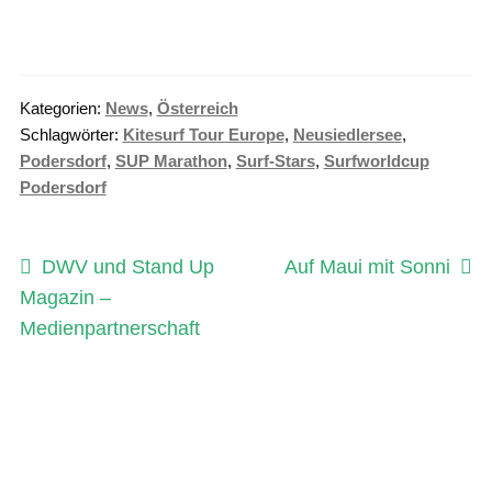
Kategorien:
News
,
Österreich
Schlagwörter:
Kitesurf Tour Europe
,
Neusiedlersee
,
Podersdorf
,
SUP Marathon
,
Surf-Stars
,
Surfworldcup
Podersdorf
Beitragsnavigation
Vorheriger
Nächster
DWV und Stand Up
Auf Maui mit Sonni
Beitrag:
Beitrag:
Magazin –
Medienpartnerschaft