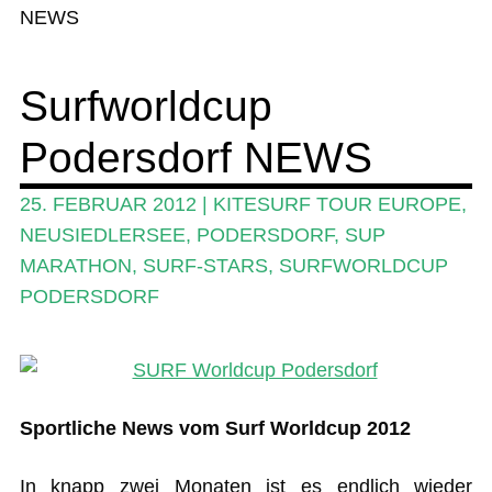
News
NEWS
Wing und Foil
Surfworldcup
SUP-Events
Podersdorf NEWS
Ratgeber
Das Magazin
25. FEBRUAR 2012
|
KITESURF TOUR EUROPE
,
NEUSIEDLERSEE
,
PODERSDORF
,
SUP
Stand Up Magazin TV
MARATHON
,
SURF-STARS
,
SURFWORLDCUP
SPOT FINDER
PODERSDORF
Mein Konto
Sportliche News vom Surf Worldcup 2012
In knapp zwei Monaten ist es endlich wieder