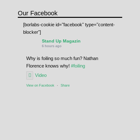
Our Facebook
[borlabs-cookie id="facebook" type="content-
blocker"]
Stand Up Magazin
6 hours ago
Why is foiling so much fun? Nathan
Florence knows why!
#foiling
Video
View on Facebook
·
Share