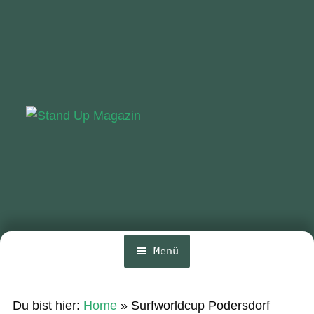
Zur
Zum
Navigation
Inhalt
springen
springen
Menü
Home
Du bist hier:
Home
»
Surfworldcup Podersdorf