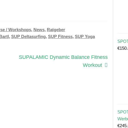
se / Workshops
,
News
,
Ratgeber
Bartl
,
SUP Deltasurfing
,
SUP Fitness
,
SUP Yoga
SPOT
€
150
Nächster
SUPALAMIC Dynamic Balance Fitness
Beitrag:
Workout
SPOT
Werb
€
245