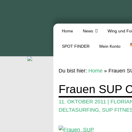
Home
News
Wing und Foi
SPOT FINDER
Mein Konto
Du bist hier:
Home
»
Frauen S
Frauen SUP C
11. OKTOBER 2011
|
FLORIA
DELTASURFING
,
SUP FITNE