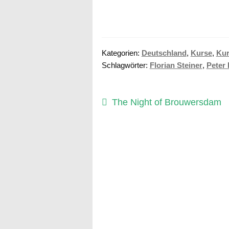
Kategorien:
Deutschland
,
Kurse
,
Kur
Schlagwörter:
Florian Steiner
,
Peter 
Beitragsnavigation
Vorheriger
The Night of Brouwersdam
Beitrag: