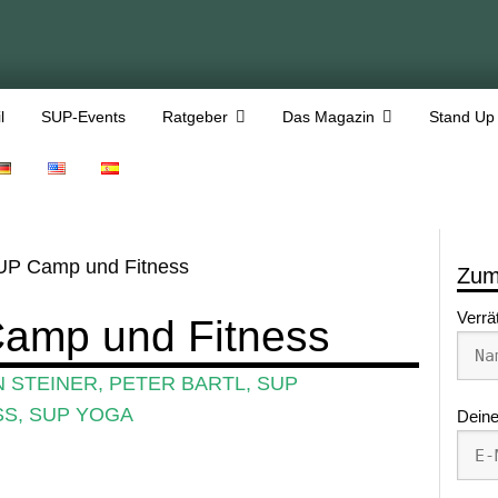
l
SUP-Events
Ratgeber
Das Magazin
Stand Up
UP Camp und Fitness
Zum
Verrä
amp und Fitness
N STEINER
,
PETER BARTL
,
SUP
SS
,
SUP YOGA
Deine