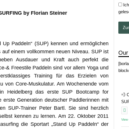
Ich
geles
URFING by Florian Steiner
nd Up Paddeln“ (SUP) kennen und ermöglichen
s auf einem vollkommen neuen Niveau. SUP ist
Our
neben Ausdauer und Kraft auch perfekt die
[borl
ce-& Freestile Paddeln sind vor allem Yoga und
block
rstklassiges Training für das Erzielen von
bau von Core-Muskulatur. Am Wochenende vom
 in Heidelberg das erste SUP Bootcamp for
💨 
die erste Generation deutscher Paddlerinnen mit
SUP 
n SUP-Trainer Peter Bartl. Sie sind herzlich
selbst kennen zu lernen. Am 22. Oktober 2011
View
asurfing die Sportart „Stand Up Paddeln“ der