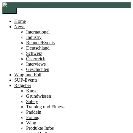
Zur
Zum
Navigation
Inhalt
Menü
springen
springen
Home
News
International
Industry
Rennen/Events
Deutschland
Schweiz
Österreich
Interviews
Geschichten
Wing und Foil
SUP-Events
Ratgeber
Kurse
Grundwissen
Safety
Training und Fitness
Paddeln
Foiling
Wing
Produkte Infos