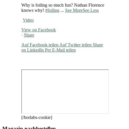
Why is foiling so much fun? Nathan Florence
knows why!
#foiling
...
See More
See Less
Video
View on Facebook
·
Share
Auf Facebook teilen
Auf Twitter teilen
Share
on LinkedIn
Per E-Mail teilen
[/borlabs-cookie]
Magazin nachbestellen