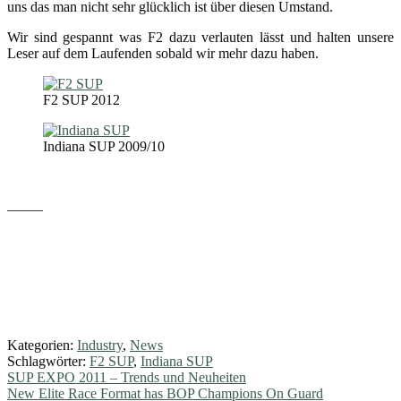
uns das man nicht sehr glücklich ist über diesen Umstand.
Wir sind gespannt was F2 dazu verlauten lässt und halten unsere
Leser auf dem Laufenden sobald wir mehr dazu haben.
F2 SUP 2012
Indiana SUP 2009/10
——–
Kategorien:
Industry
,
News
Schlagwörter:
F2 SUP
,
Indiana SUP
Beitragsnavigation
Vorheriger
SUP EXPO 2011 – Trends und Neuheiten
Beitrag:
Nächster
New Elite Race Format has BOP Champions On Guard