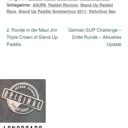
Schlagwörter:
ASUPA
,
Paddel Rennen
,
Stand Up Paddel
Race
,
Stand Up Paddle Sommertour 2011
,
Viehofner See
Beitragsnavigation
Vorheriger
Nächster
2. Runde in der Maui Jim
German SUP Challenge –
Beitrag:
Beitrag:
Triple Crown of Stand Up
Dritte Runde – Aktuelles
Paddle
Update