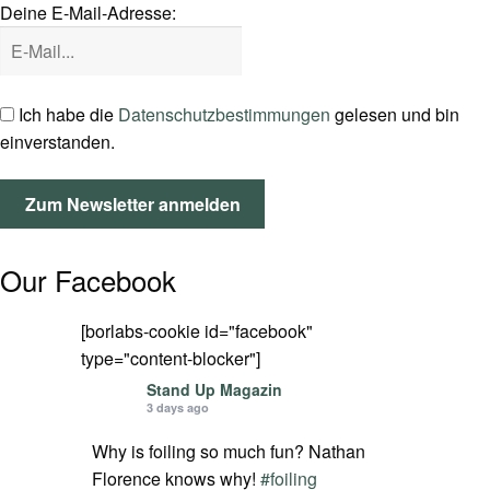
Deine E-Mail-Adresse:
SPOT FINDER
Mein Konto
Ich habe die
Datenschutzbestimmungen
gelesen und bin
einverstanden.
Our Facebook
[borlabs-cookie id="facebook"
type="content-blocker"]
Stand Up Magazin
3 days ago
Why is foiling so much fun? Nathan
Florence knows why!
#foiling