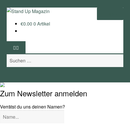
Zur
Zum
Menü
Navigation
Inhalt
€
0.00
0 Artikel
springen
springen
Home
News
Suchen
Wing und Foil
nach:
SUP-Events
Ratgeber
Zum Newsletter anmelden
Das Magazin
Verrätst du uns deinen Namen?
Stand Up Magazin TV