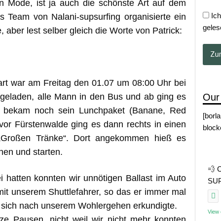
 Mode, ist ja auch die schönste Art auf dem
Ich
 Team von Nalani-supsurfing organisierte ein
geles
 aber lest selber gleich die Worte von Patrick:
art war am Freitag den 01.07 um 08:00 Uhr bei
Our
fgeladen, alle Mann in den Bus und ab ging es
r bekam noch sein Lunchpaket (Banane, Red
[borl
 vor Fürstenwalde ging es dann rechts in einen
block
 „Großen Tränke“. Dort angekommen hieß es
en und starten.
💨 
i hatten konnten wir unnötigen Ballast im Auto
SUP 
mit unserem Shuttlefahrer, so das er immer mal
 sich nach unserem Wohlergehen erkundigte.
View
e Pausen, nicht weil wir nicht mehr konnten