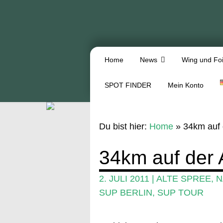
Home
News
Wing und Foi
SPOT FINDER
Mein Konto
Du bist hier:
Home
»
34km auf 
34km auf der 
2. JULI 2011
|
ALTE SPREE
,
N
SUP BERLIN
,
SUP TOUR