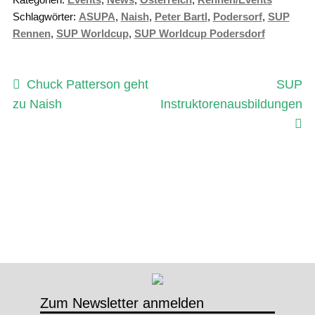
Schlagwörter:
ASUPA
,
Naish
,
Peter Bartl
,
Podersorf
,
SUP
Rennen
,
SUP Worldcup
,
SUP Worldcup Podersdorf
Beitragsnavigation
Vorheriger
Nächst
Chuck Patterson geht
SUP
Beitrag:
Beitrag
zu Naish
Instruktorenausbildungen
Zum Newsletter anmelden