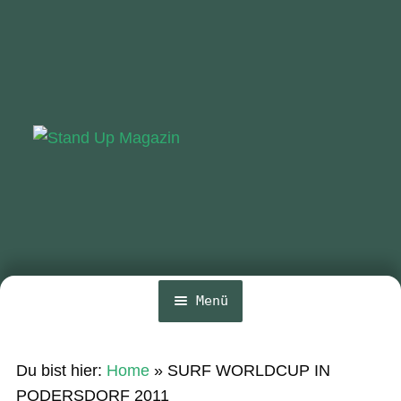
Zur
Zum
Navigation
Inhalt
springen
springen
Menü
Home
Du bist hier:
Home
»
SURF WORLDCUP IN
News
PODERSDORF 2011