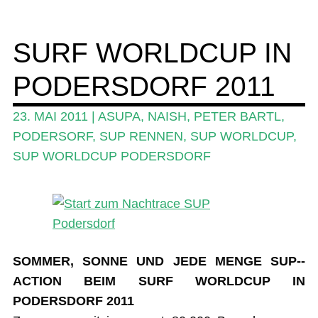
Wing und Foil
SURF WORLDCUP IN
SUP-Events
PODERSDORF 2011
Ratgeber
Das Magazin
23. MAI 2011
|
ASUPA
,
NAISH
,
PETER BARTL
,
PODERSORF
,
SUP RENNEN
,
SUP WORLDCUP
,
Stand Up Magazin TV
SUP WORLDCUP PODERSDORF
SPOT FINDER
Mein Konto
SOMMER, SONNE UND JEDE MENGE SUP-­
ACTION BEIM SURF WORLDCUP IN
PODERSDORF 2011