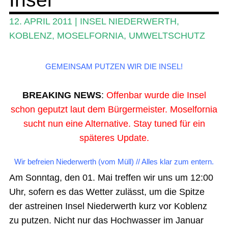
Ratgeber
12. APRIL 2011
|
INSEL NIEDERWERTH
,
Das Magazin
KOBLENZ
,
MOSELFORNIA
,
UMWELTSCHUTZ
Stand Up Magazin TV
GEMEINSAM PUTZEN WIR DIE INSEL!
SPOT FINDER
Mein Konto
BREAKING NEWS
:
Offenbar wurde die Insel
schon geputzt laut dem Bürgermeister. Moselfornia
sucht nun eine Alternative. Stay tuned für ein
späteres Update.
Wir befreien Niederwerth (vom Müll) // Alles klar zum entern.
Am Sonntag, den 01. Mai treffen wir uns um 12:00
Uhr, sofern es das Wetter zulässt, um die Spitze
der astreinen Insel Niederwerth kurz vor Koblenz
zu putzen. Nicht nur das Hochwasser im Januar