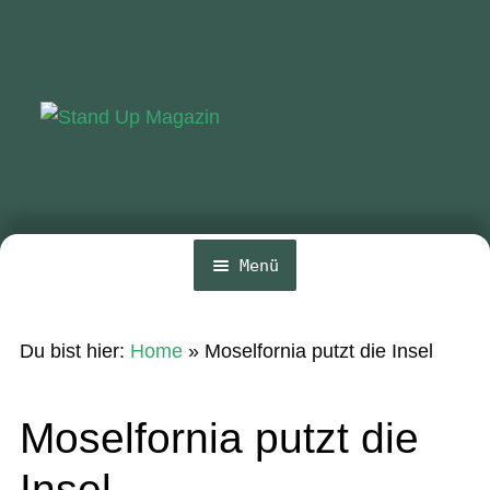
Zur
Zum
Navigation
Inhalt
springen
springen
Menü
Home
Du bist hier:
Home
»
Moselfornia putzt die Insel
News
Wing und Foil
Moselfornia putzt die
SUP-Events
Insel