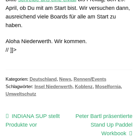
April, ob Du mit am Start bist. Wir versuchen dann,
ausreichend viele Boards für alle am Start zu
haben.
Aloha Niederwerth. Wir kommen.
// ]]>
Kategorien:
Deutschland
,
News
,
Rennen/Events
Schlagwörter:
Insel Niederwerth
,
Koblenz
,
Moselfornia
,
Umweltschutz
Beitragsnavigation
Vorheriger
Nächster
INDIANA SUP stellt
Peter Bartl präsentierte
Beitrag:
Beitrag:
Produkte vor
Stand Up Paddel
Workbook