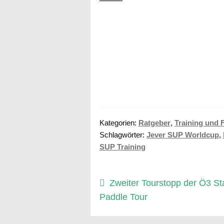
——–
Kategorien:
Ratgeber
,
Training und 
Schlagwörter:
Jever SUP Worldcup
,
SUP Training
Beitragsnavigation
Vorheriger
Zweiter Tourstopp der Ö3 S
Beitrag:
Paddle Tour