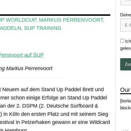
Deine
UP WORLDCUP
,
MARKUS PERRENVOORT
,
ADDELN
,
SUP TRAINING
Ich
geles
ng Markus Perrenvoort
Our
eit Neuem auf dem Stand Up Paddel Brett und
mer schon einige Erfolge an Stand Up Paddel
[borl
 an der 2. DSPM (2. Deutsche Surfboard &
block
 in Köln den ersten Platz und mit seinem Sieg
stival in Pelzerhaken gewann er eine Wildcard
in Hamburg.