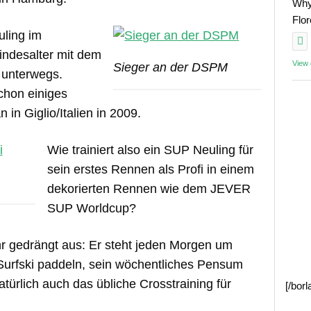
Why
Flo
uling im
Kindesalter mit dem
View
Sieger an der DSPM
l unterwegs.
schon einiges
 in Giglio/Italien in 2009.
Wie trainiert also ein SUP Neuling für
sein erstes Rennen als Profi in einem
dekorierten Rennen wie dem JEVER
SUP Worldcup?
hr gedrängt aus: Er steht jeden Morgen um
Surfski paddeln, sein wöchentliches Pensum
türlich auch das übliche Crosstraining für
[/bor