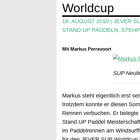
Worldcup
18. AUGUST 2010
|
JEVER S
STAND UP PADDELN
,
STEHP
Mit Markus Perrevoort
SUP Neuli
Markus steht eigentlich erst s
trotzdem konnte er diesen Som
Rennen verbuchen. Er belegte
Stand UP Paddel Meisterschaft)
im Paddelrennen am Windsurffe
für den JEVER SUP Worldcup 