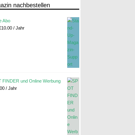
azin nachbestellen
e Abo
€
10.00
/ Jahr
 FINDER und Online Werbung
.00
/ Jahr