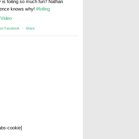
 is foiling so much fun? Nathan
rence knows why!
#foiling
Video
 on Facebook
·
Share
labs-cookie]