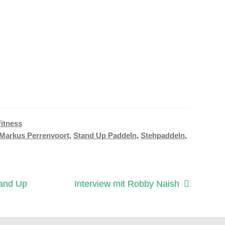
Fitness
Markus Perrenvoort
,
Stand Up Paddeln
,
Stehpaddeln
,
Nächster
tand Up
Interview mit Robby Naish
Beitrag: