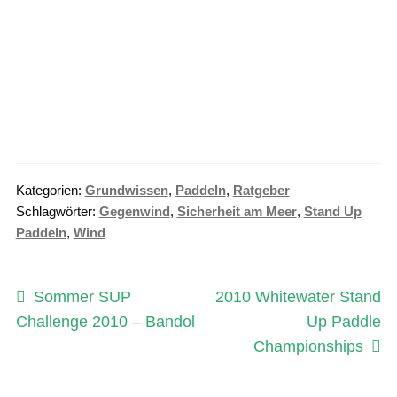
Kategorien:
Grundwissen
,
Paddeln
,
Ratgeber
Schlagwörter:
Gegenwind
,
Sicherheit am Meer
,
Stand Up
Paddeln
,
Wind
Beitragsnavigation
Vorheriger
Nächster
Sommer SUP
2010 Whitewater Stand
Beitrag:
Beitrag:
Challenge 2010 – Bandol
Up Paddle
Championships