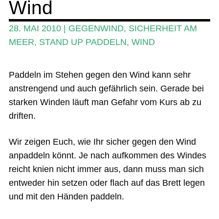
Wind
Ratgeber
28. MAI 2010
|
GEGENWIND
,
SICHERHEIT AM
Das Magazin
MEER
,
STAND UP PADDELN
,
WIND
Stand Up Magazin TV
Paddeln im Stehen gegen den Wind kann sehr
SPOT FINDER
anstrengend und auch gefährlich sein. Gerade bei
Mein Konto
starken Winden läuft man Gefahr vom Kurs ab zu
driften.
Wir zeigen Euch, wie Ihr sicher gegen den Wind
anpaddeln könnt. Je nach aufkommen des Windes
reicht knien nicht immer aus, dann muss man sich
entweder hin setzen oder flach auf das Brett legen
und mit den Händen paddeln.