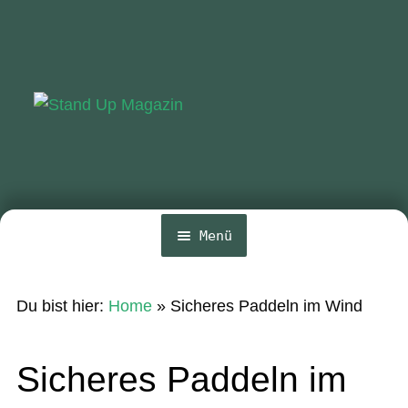
Zur
Zum
Navigation
Inhalt
springen
springen
Menü
Home
Du bist hier:
Home
»
Sicheres Paddeln im Wind
News
Wing und Foil
Sicheres Paddeln im
SUP-Events