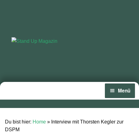
Zur
Zum
Navigation
Inhalt
springen
springen
Menü
Home
News
Du bist hier:
Home
»
Interview mit Thorsten Kegler zur
DSPM
Wing und Foil