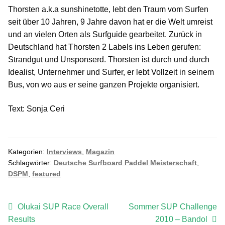
Thorsten a.k.a sunshinetotte, lebt den Traum vom Surfen
seit über 10 Jahren, 9 Jahre davon hat er die Welt umreist
und an vielen Orten als Surfguide gearbeitet. Zurück in
Deutschland hat Thorsten 2 Labels ins Leben gerufen:
Strandgut und Unsponserd. Thorsten ist durch und durch
Idealist, Unternehmer und Surfer, er lebt Vollzeit in seinem
Bus, von wo aus er seine ganzen Projekte organisiert.
Text: Sonja Ceri
Kategorien:
Interviews
,
Magazin
Schlagwörter:
Deutsche Surfboard Paddel Meisterschaft
,
DSPM
,
featured
Beitragsnavigation
Vorheriger
Nächster
Olukai SUP Race Overall
Sommer SUP Challenge
Beitrag:
Beitrag:
Results
2010 – Bandol