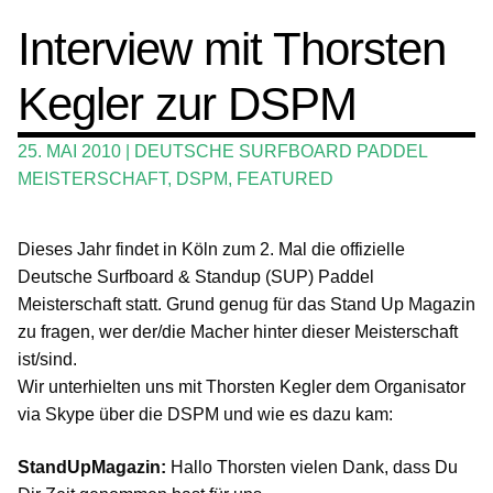
SUP-Events
Interview mit Thorsten
Ratgeber
Kegler zur DSPM
Das Magazin
25. MAI 2010
|
DEUTSCHE SURFBOARD PADDEL
Stand Up Magazin TV
MEISTERSCHAFT
,
DSPM
,
FEATURED
SPOT FINDER
Dieses Jahr findet in Köln zum 2. Mal die offizielle
Mein Konto
Deutsche Surfboard & Standup (SUP) Paddel
Meisterschaft statt. Grund genug für das Stand Up Magazin
zu fragen, wer der/die Macher hinter dieser Meisterschaft
ist/sind.
Wir unterhielten uns mit Thorsten Kegler dem Organisator
via Skype über die DSPM und wie es dazu kam:
StandUpMagazin:
Hallo Thorsten vielen Dank, dass Du