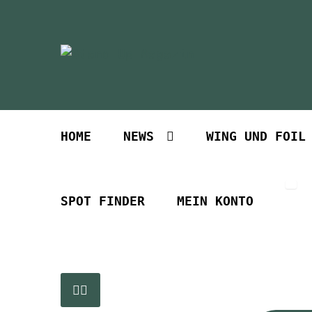
Zur
Zum
Navigation
Inhalt
springen
springen
HOME
NEWS
WING UND FOIL
SPOT FINDER
MEIN KONTO