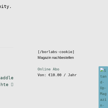
nity.
[/borlabs-cookie]
Magazin nachbestellen
Online Abo
Von:
€
10.00
/ Jahr
Paddle
chte