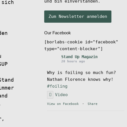
und bin einverstanden.
 sich
den
Our Facebook
[borlabs-cookie id="facebook"
type="content-blocker"]
u
Stand Up Magazin
20 hours ago
SUP
Why is foiling so much fun?
Nathan Florence knows why!
Stand
#foiling
immer
Video
and
.
View on Facebook
·
Share
r,