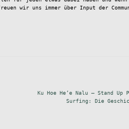
freuen wir uns immer über Input der Commu
Nächster
Ku Hoe He’e Nalu – Stand Up 
Beitrag:
Surfing: Die Geschi