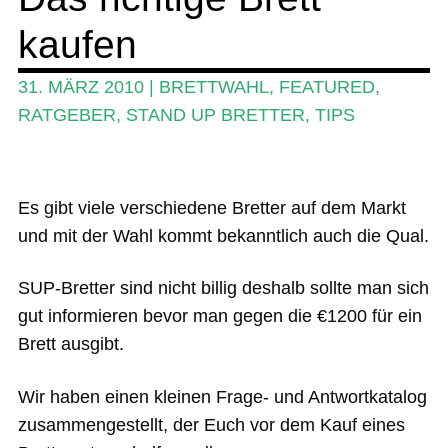
SUP-Events
kaufen
Ratgeber
31. MÄRZ 2010
|
BRETTWAHL
,
FEATURED
,
Das Magazin
RATGEBER
,
STAND UP BRETTER
,
TIPS
Stand Up Magazin TV
SPOT FINDER
Es gibt viele verschiedene Bretter auf dem Markt
Mein Konto
und mit der Wahl kommt bekanntlich auch die Qual.
SUP-Bretter sind nicht billig deshalb sollte man sich
gut informieren bevor man gegen die €1200 für ein
Brett ausgibt.
Wir haben einen kleinen Frage- und Antwortkatalog
zusammengestellt, der Euch vor dem Kauf eines