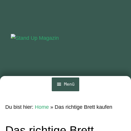
Zur
Zum
Navigation
Inhalt
springen
springen
Menü
Home
Du bist hier:
Home
»
Das richtige Brett kaufen
News
Wing und Foil
Das richtige Brett