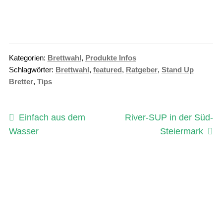
Kategorien:
Brettwahl
,
Produkte Infos
Schlagwörter:
Brettwahl
,
featured
,
Ratgeber
,
Stand Up
Bretter
,
Tips
Beitragsnavigation
Vorheriger
Nächster
Einfach aus dem
River-SUP in der Süd-
Beitrag:
Beitrag:
Wasser
Steiermark