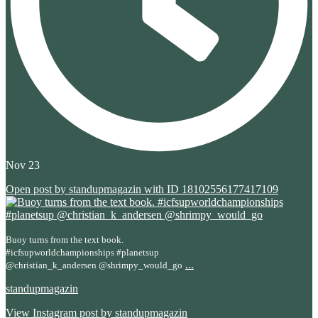
Nov 23
Open post by standupmagazin with ID 18102556177417109
Buoy turns from the text book.
#icfsupworldchampionships #planetsup
...
@christian_k_andersen @shrimpy_would_go
standupmagazin
View Instagram post by standupmagazin