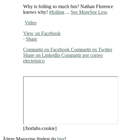
Why is foiling so much fun? Nathan Florence
knows why!
#foiling
...
See More
See Less
Video
View on Facebook
·
Share
Compartir en Facebook
Compartir en Twitter
Share on LinkedIn
Compartir por correo
electrónico
[/borlabs-cookie]
Ältere Magazine findest du
hier
!