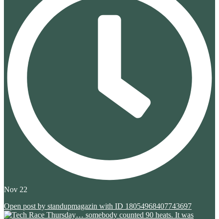
Nov 22
Open post by standupmagazin with ID 18054968407743697