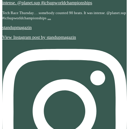
Tech Race Thursday… somebody counted 90 heats. It was intense. @planet.sup
...
#icfsupworldchampionships
standupmagazin
View Instagram post by standupmagazin