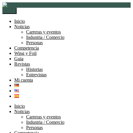
Ir
Ir
a
al
Menú
la
contenido
navegación
Inicio
Noticias
Carreras y eventos
Industria / Comercio
Personas
Competencia
Wing y Foil
Guia
Revistas
Historias
Entrevistas
Mi cuenta
Inicio
Noticias
Carreras y eventos
Industria / Comercio
Personas
Competencia