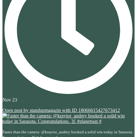
Nov 23
Open post by standupmagazin with ID 18066615427673412
Faster than the camera: @kraytor_andrey booked a solid win today in Sarasota.